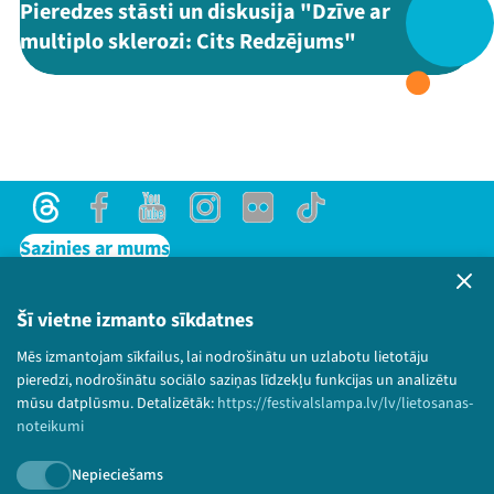
Pieredzes stāsti un diskusija "Dzīve ar
multiplo sklerozi: Cits Redzējums"
Threads
Facebook
Youtube
X
Instagram
Flick
TikTok
Threads
Facebook
Youtube
Instagram
Flick
TikTok
Sazinies ar mums
Privātuma politika
Lietošanas noteikumi un sīkdatņu politika
Šī vietne izmanto sīkdatnes
Bērnu aizsardzības politika
Mēs izmantojam sīkfailus, lai nodrošinātu un uzlabotu lietotāju
© 2026 Sarunu festivāls LAMPA Visas tiesības
pieredzi, nodrošinātu sociālo saziņas līdzekļu funkcijas un analizētu
paturētas.
mūsu datplūsmu. Detalizētāk:
https://festivalslampa.lv/lv/lietosanas-
noteikumi
Nepieciešams