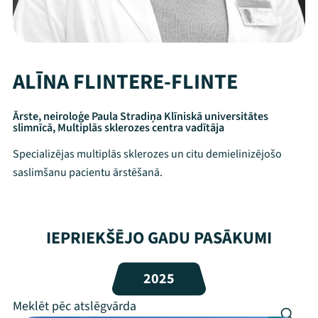
ALĪNA FLINTERE-FLINTE
Ārste, neiroloģe Paula Stradiņa Klīniskā universitātes
slimnīcā, Multiplās sklerozes centra vadītāja
Specializējas multiplās sklerozes un citu demielinizējošo
saslimšanu pacientu ārstēšanā.
IEPRIEKŠĒJO GADU PASĀKUMI
Mana programma
Festivāls
2025
Programma