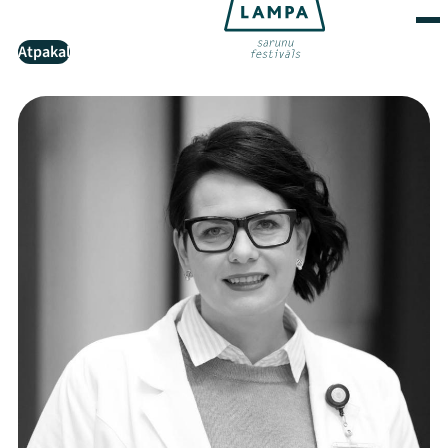
Atpakaļ