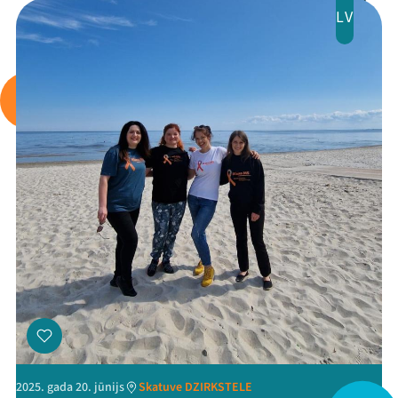
LV
Arhīvs
Viņi bija LAMPĀ 2026
Jaunumi
Ziedo
Veikals
Kontakti
2025. gada 20. jūnijs
Skatuve DZIRKSTELE