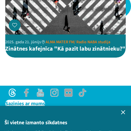
Threads
Facebook
Youtube
X
Instagram
Flick
TikTok
2025. gada 21. jūnijs
ALMA MATER FM/ Radio NABA studija
Zinātnes kafejnīca "Kā pazīt labu zinātnieku?"
Threads
Facebook
Youtube
Instagram
Flick
TikTok
Sazinies ar mums
Privātuma politika
Lietošanas noteikumi un sīkdatņu politika
Šī vietne izmanto sīkdatnes
Bērnu aizsardzības politika