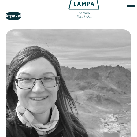
Atpakaļ