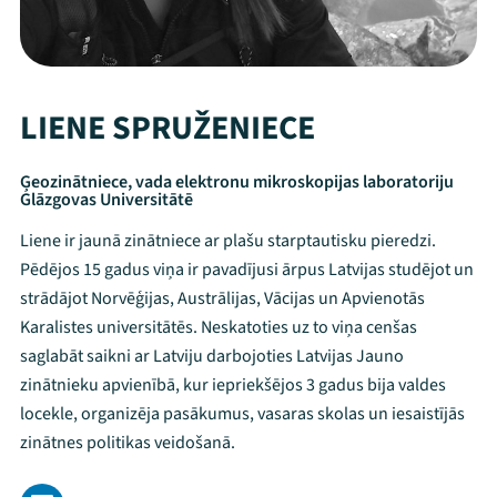
LIENE SPRUŽENIECE
Ģeozinātniece, vada elektronu mikroskopijas laboratoriju
Glāzgovas Universitātē
Liene ir jaunā zinātniece ar plašu starptautisku pieredzi.
Pēdējos 15 gadus viņa ir pavadījusi ārpus Latvijas studējot un
strādājot Norvēģijas, Austrālijas, Vācijas un Apvienotās
Karalistes universitātēs. Neskatoties uz to viņa cenšas
saglabāt saikni ar Latviju darbojoties Latvijas Jauno
zinātnieku apvienībā, kur iepriekšējos 3 gadus bija valdes
locekle, organizēja pasākumus, vasaras skolas un iesaistījās
Mana programma
zinātnes politikas veidošanā.