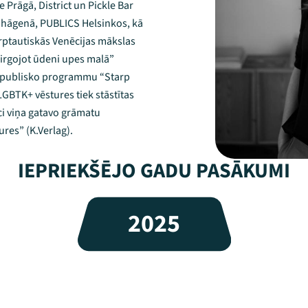
 Prāgā, District un Pickle Bar
nhāgenā, PUBLICS Helsinkos, kā
arptautiskās Venēcijas mākslas
Tirgojot ūdeni upes malā”
un publisko programmu “Starp
LGBTK+ vēstures tiek stāstītas
ci viņa gatavo grāmatu
res” (K.Verlag).
IEPRIEKŠĒJO GADU PASĀKUMI
2025