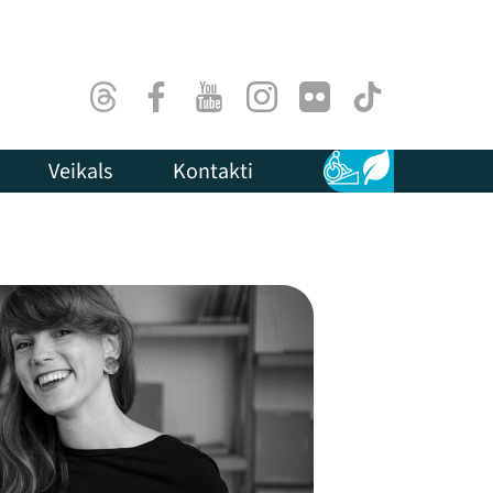
Threads
Facebook
Youtube
Instagram
Flick
TikTok
Veikals
Kontakti
Pieejamība
Ilgtspēja