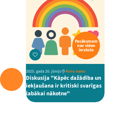
Pasākumam
nav video
ieraksta
2025. gada 20. jūnijs
Kvīru nams
Diskusija "Kāpēc dažādība un
iekļaušana ir kritiski svarīgas
labākai nākotne"