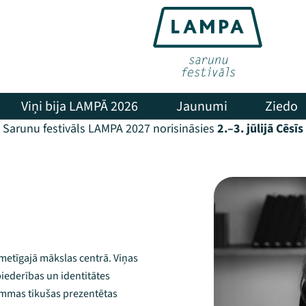
Viņi bija LAMPĀ 2026
Jaunumi
Ziedo
Sarunu festivāls LAMPA 2027 norisināsies
2.–3. jūlijā Cēsīs
kmetīgajā mākslas centrā. Viņas
piederības un identitātes
ammas tikušas prezentētas