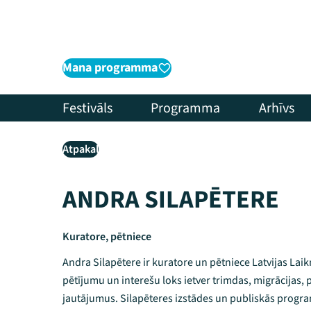
Mana programma
Festivāls
Programma
Arhīvs
Atpakaļ
ANDRA SILAPĒTERE
Kuratore, pētniece
Andra Silapētere ir kuratore un pētniece Latvijas Lai
pētījumu un interešu loks ietver trimdas, migrācijas, 
jautājumus. Silapēteres izstādes un publiskās progr