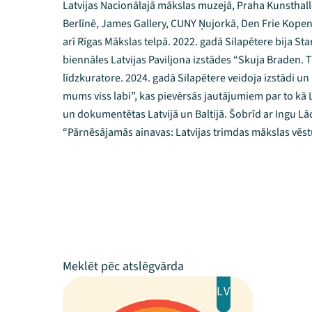
Latvijas Nacionālajā mākslas muzejā, Praha Kunsthalle
Berlīnē, James Gallery, CUNY Ņujorkā, Den Frie Kope
arī Rīgas Mākslas telpā. 2022. gadā Silapētere bija St
biennāles Latvijas Paviljona izstādes “Skuja Braden. 
līdzkuratore. 2024. gadā Silapētere veidoja izstādi 
mums viss labi”, kas pievērsās jautājumiem par to kā 
un dokumentētas Latvijā un Baltijā. Šobrīd ar Ingu Lā
“Pārnēsājamās ainavas: Latvijas trimdas mākslas vēstu
LV