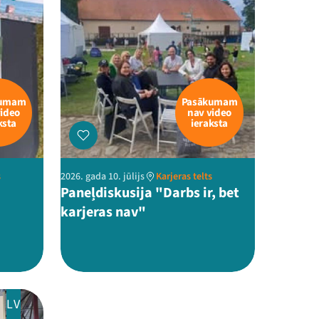
kumam
Pasākumam
video
nav video
ksta
ieraksta
s
2026. gada 10. jūlijs
Karjeras telts
Paneļdiskusija "Darbs ir, bet
karjeras nav"
LV