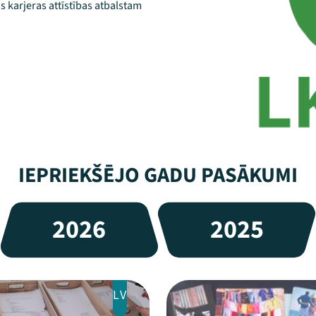
 karjeras attīstības atbalstam
IEPRIEKŠĒJO GADU PASĀKUMI
2026
2025
LV