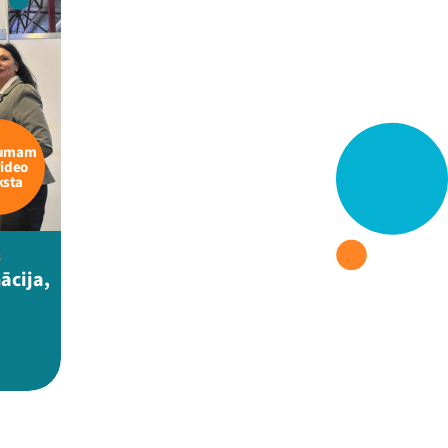
kumam
video
ksta
s
ācija,