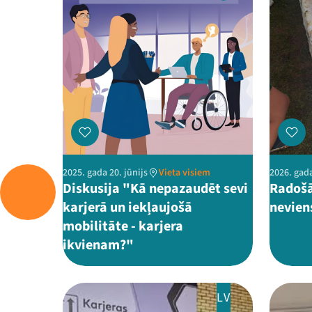
2025. gada 20. jūnijs
Vieta visiem
2026. gada
Diskusija "Kā nepazaudēt sevi
Radošā
karjerā un iekļaujošā
nevien
mobilitāte - karjera
ikvienam?"
LV