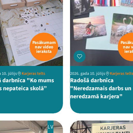
Pasākumam
Pasā
nav video
nav 
ieraksta
iera
 10. jūlijs
Karjeras telts
2026. gada 10. jūlijs
Karjeras telt
 darbnīca "Ko mums
Radošā darbnīca
s nepateica skolā”
"Neredzamais darbs un
neredzamā karjera"
LV