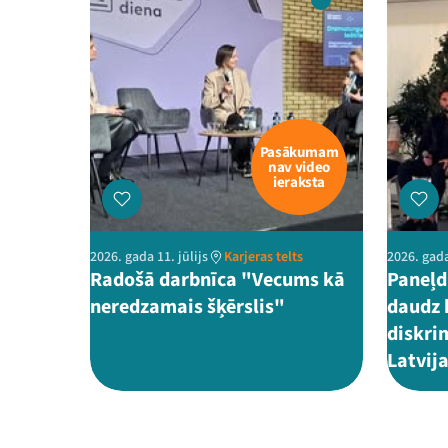
Pasākumam
nav video
ieraksta
2026. gada 11. jūlijs
Karjeras telts
2026. gada
Radošā darbnīca "Vecums kā
Paneļd
neredzamais šķērslis"
daudz 
diskri
Latvij