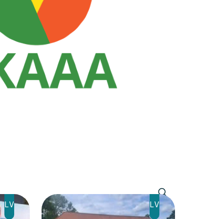
LV
LV