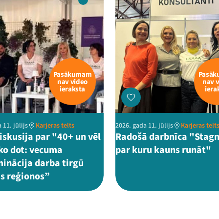
Pasākumam
Pasā
nav video
nav 
ieraksta
iera
 11. jūlijs
Karjeras telts
2026. gada 11. jūlijs
Karjeras telt
iskusija par "40+ un vēl
Radošā darbnīca "Stagn
ko dot: vecuma
par kuru kauns runāt"
minācija darba tirgū
as reģionos”