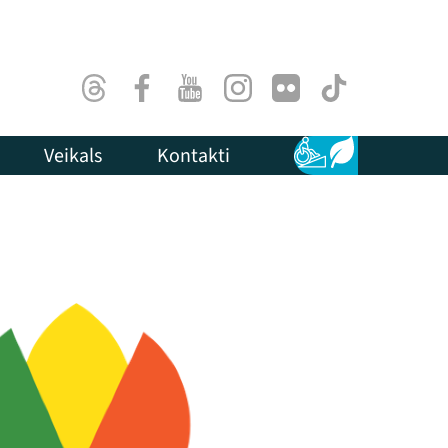
Threads
Facebook
Youtube
Instagram
Flick
TikTok
Veikals
Kontakti
Pieejamība
Ilgtspēja