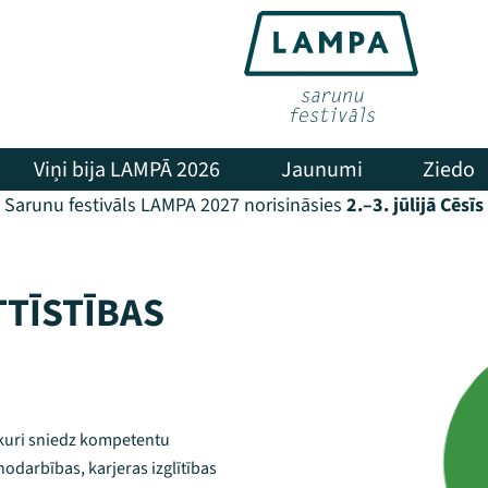
Viņi bija LAMPĀ 2026
Jaunumi
Ziedo
Sarunu festivāls LAMPA 2027 norisināsies
2.–3. jūlijā Cēsīs
TTĪSTĪBAS
 kuri sniedz kompetentu
nodarbības, karjeras izglītības