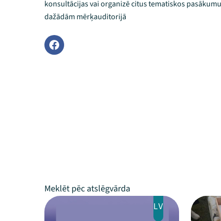
konsultācijas vai organizē citus tematiskos pasākumus
dažādām mērķauditorijā
LV