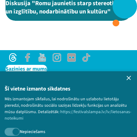
Diskusija "Romu jaunietis starp stereotipiem
un izglītību, nodarbinātību un kultūru"
Threads
Facebook
Youtube
X
Instagram
Flick
TikTok
Threads
Facebook
Youtube
Instagram
Flick
TikTok
Sazinies ar mums
Privātuma politika
Lietošanas noteikumi un sīkdatņu politika
Šī vietne izmanto sīkdatnes
Bērnu aizsardzības politika
Mēs izmantojam sīkfailus, lai nodrošinātu un uzlabotu lietotāju
© 2026 Sarunu festivāls LAMPA Visas tiesības
pieredzi, nodrošinātu sociālo saziņas līdzekļu funkcijas un analizētu
paturētas.
mūsu datplūsmu. Detalizētāk:
https://festivalslampa.lv/lv/lietosanas-
noteikumi
Nepieciešams