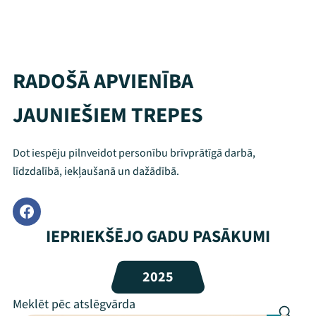
RADOŠĀ APVIENĪBA
JAUNIEŠIEM TREPES
Dot iespēju pilnveidot personību brīvprātīgā darbā,
līdzdalībā, iekļaušanā un dažādībā.
IEPRIEKŠĒJO GADU PASĀKUMI
Mana programma
Festivāls
2025
Programma