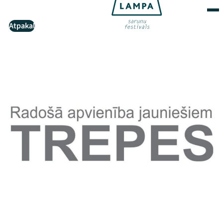
Atpakaļ