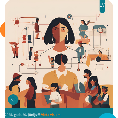
LV
Arhīvs
Viņi bija LAMPĀ 2026
Jaunumi
Ziedo
Veikals
Kontakti
2025. gada 20. jūnijs
Vieta visiem