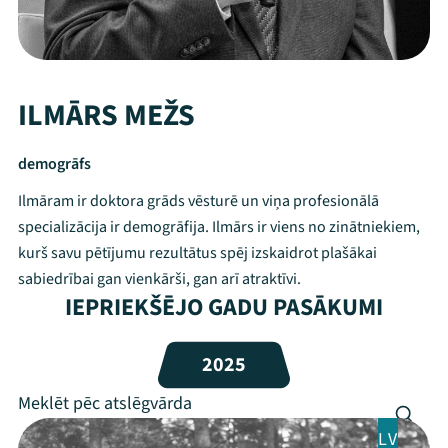
ILMĀRS MEŽS
demogrāfs
Ilmāram ir doktora grāds vēsturē un viņa profesionālā
specializācija ir demogrāfija. Ilmārs ir viens no zinātniekiem,
kurš savu pētījumu rezultātus spēj izskaidrot plašākai
sabiedrībai gan vienkārši, gan arī atraktīvi.
IEPRIEKŠĒJO GADU PASĀKUMI
Mana programma
2025
Festivāls
Programma
LV