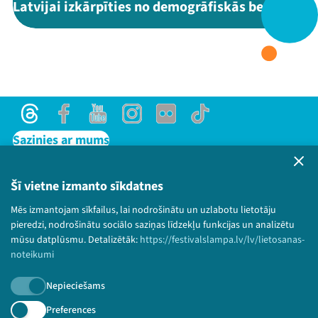
Latvijai izkārpīties no demogrāfiskās bedres?"
Threads
Facebook
Youtube
X
Instagram
Flick
TikTok
Threads
Facebook
Youtube
Instagram
Flick
TikTok
Sazinies ar mums
Privātuma politika
Lietošanas noteikumi un sīkdatņu politika
Šī vietne izmanto sīkdatnes
Bērnu aizsardzības politika
Mēs izmantojam sīkfailus, lai nodrošinātu un uzlabotu lietotāju
© 2026 Sarunu festivāls LAMPA Visas tiesības
pieredzi, nodrošinātu sociālo saziņas līdzekļu funkcijas un analizētu
paturētas.
mūsu datplūsmu. Detalizētāk:
https://festivalslampa.lv/lv/lietosanas-
noteikumi
Nepieciešams
Piesakies jaunumiem!
Preferences