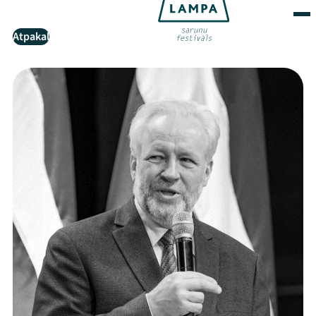
Atpakaļ