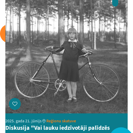
Arhīvs
Viņi bija LAMPĀ 2026
Jaunumi
Ziedo
Veikals
Kontakti
2025. gada 21. jūnijs
Reģionu skatuve
Diskusija "Vai lauku iedzīvotāji palīdzēs