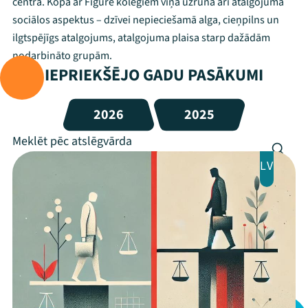
centrā. Kopā ar Figure kolēģiem viņa uzrunā arī atalgojuma
sociālos aspektus – dzīvei nepieciešamā alga, cieņpilns un
ilgtspējīgs atalgojums, atalgojuma plaisa starp dažādām
nodarbināto grupām.
IEPRIEKŠĒJO GADU PASĀKUMI
2026
2025
LV
Mana programma
Festivāls
Programma
Arhīvs