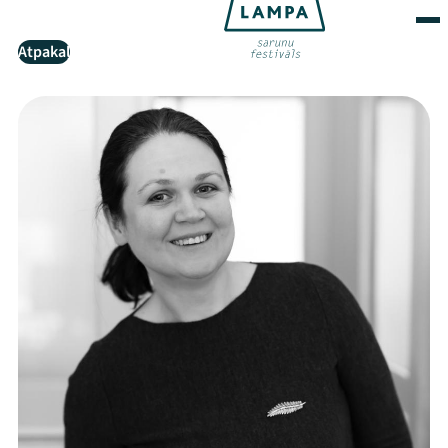
Atpakaļ