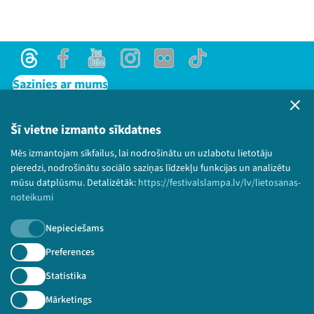
Threads
Facebook
Youtube
Instagram
Flick
TikTok
Sazinies ar mums
Privātuma politika
Lietošanas noteikumi un sīkdatņu politika
Šī vietne izmanto sīkdatnes
Bērnu aizsardzības politika
Mēs izmantojam sīkfailus, lai nodrošinātu un uzlabotu lietotāju
© 2026 Sarunu festivāls LAMPA Visas tiesības
pieredzi, nodrošinātu sociālo saziņas līdzekļu funkcijas un analizētu
paturētas.
mūsu datplūsmu. Detalizētāk:
https://festivalslampa.lv/lv/lietosanas-
noteikumi
Nepieciešams
Piesakies jaunumiem!
Preferences
Statistika
Nepalaid garām aktuālāko informāciju!
Mārketings