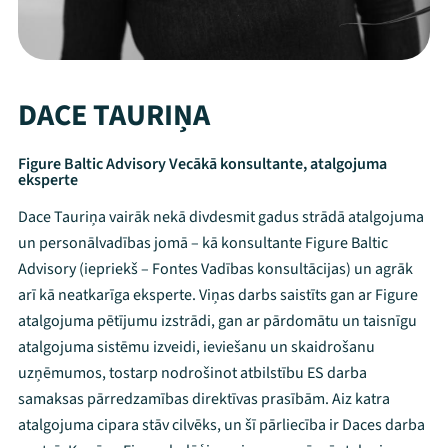
DACE TAURIŅA
Figure Baltic Advisory Vecākā konsultante, atalgojuma
eksperte
Dace Tauriņa vairāk nekā divdesmit gadus strādā atalgojuma
un personālvadības jomā – kā konsultante Figure Baltic
Advisory (iepriekš – Fontes Vadības konsultācijas) un agrāk
arī kā neatkarīga eksperte. Viņas darbs saistīts gan ar Figure
atalgojuma pētījumu izstrādi, gan ar pārdomātu un taisnīgu
atalgojuma sistēmu izveidi, ieviešanu un skaidrošanu
uzņēmumos, tostarp nodrošinot atbilstību ES darba
samaksas pārredzamības direktīvas prasībām. Aiz katra
atalgojuma cipara stāv cilvēks, un šī pārliecība ir Daces darba