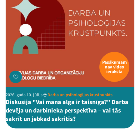
Pasākumam
nav video
ieraksta
2026. gada 10. jūlijs
Darba un psiholoģijas krustpunkts
Diskusija "Vai mana alga ir taisnīga?" Darba
devēja un darbinieka perspektīva – vai tās
sakrīt un jebkad sakritīs?