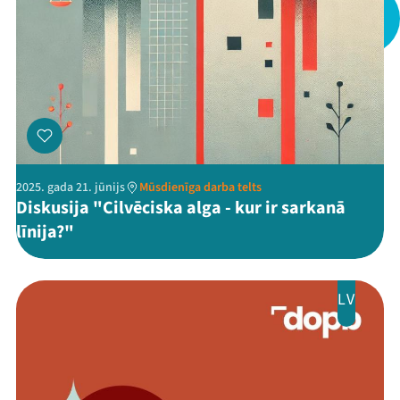
Viņi bija LAMPĀ 2026
Jaunumi
Ziedo
Veikals
2025. gada 21. jūnijs
Mūsdienīga darba telts
Kontakti
Diskusija "Cilvēciska alga - kur ir sarkanā
līnija?"
LV
Threads
Facebook
Youtube
X
Instagram
Flick
TikTok