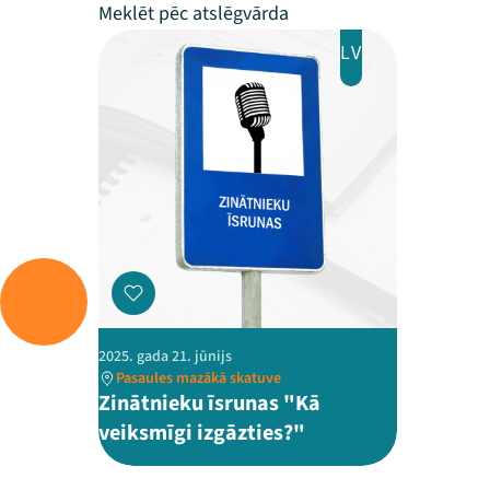
LV
2025. gada 21. jūnijs
Pasaules mazākā skatuve
Zinātnieku īsrunas "Kā
veiksmīgi izgāzties?"