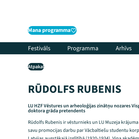
Mana programma
Festivāls
Programma
Arhīvs
Atpakaļ
RŪDOLFS RUBENIS
LU HZF Vēstures un arheoloģijas zinātņu nozares Vi
doktora grāda pretendents
Rūdolfs Rubenis ir vēsturnieks un LU Muzeja krājuma 
savu promocijas darbu par Vācbaltiešu studentu korp
Latvijas augstākajā izglītībā (1920-1934). Viņa akadē