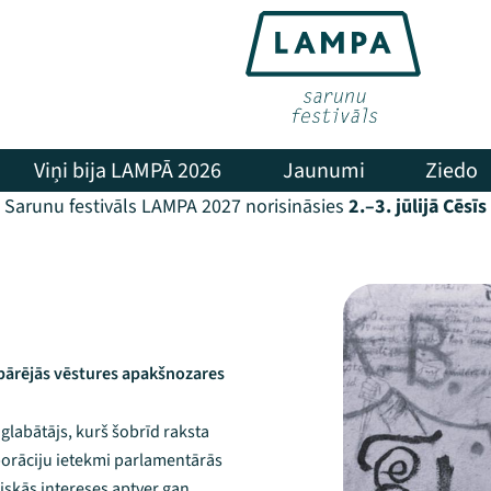
Viņi bija LAMPĀ 2026
Jaunumi
Ziedo
Sarunu festivāls LAMPA 2027 norisināsies
2.–3. jūlijā Cēsīs
spārējās vēstures apakšnozares
glabātājs, kurš šobrīd raksta
orāciju ietekmi parlamentārās
miskās intereses aptver gan