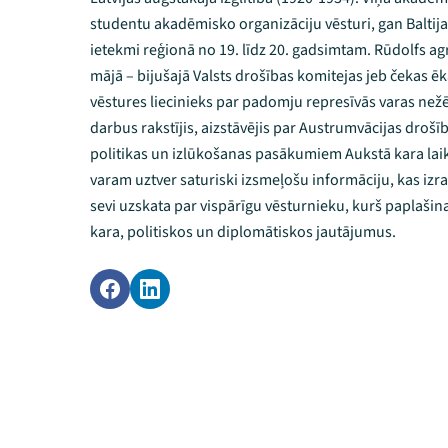
studentu akadēmisko organizāciju vēsturi, gan Baltijas 
ietekmi reģionā no 19. līdz 20. gadsimtam. Rūdolfs agr
mājā – bijušajā Valsts drošības komitejas jeb čekas ē
vēstures liecinieks par padomju represīvās varas než
darbus rakstījis, aizstāvējis par Austrumvācijas drošī
politikas un izlūkošanas pasākumiem Aukstā kara lai
varam uztver saturiski izsmeļošu informāciju, kas izrai
sevi uzskata par vispārīgu vēsturnieku, kurš paplašina
kara, politiskos un diplomātiskos jautājumus.