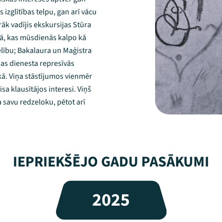
izglītības telpu, gan arī vācu
āk vadījis ekskursijas Stūra
kā, kas mūsdienās kalpo kā
ēlību; Bakalaura un Maģistra
bas dienesta represīvās
kā. Viņa stāstījumos vienmēr
sa klausītājos interesi. Viņš
 savu redzeloku, pētot arī
IEPRIEKŠĒJO GADU PASĀKUMI
2025