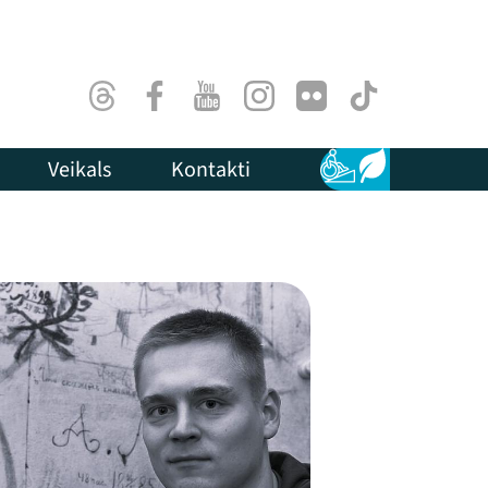
Threads
Facebook
Youtube
Instagram
Flick
TikTok
Veikals
Kontakti
Pieejamība
Ilgtspēja