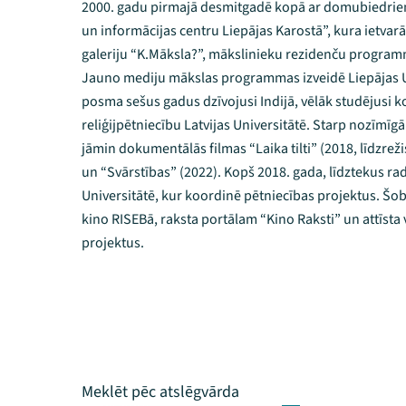
2000. gadu pirmajā desmitgadē kopā ar domubiedrie
un informācijas centru Liepājas Karostā”, kura ietvarā
galeriju “K.Māksla?”, mākslinieku rezidenču programm
Jauno mediju mākslas programmas izveidē Liepājas U
posma sešus gadus dzīvojusi Indijā, vēlāk studējusi k
reliģijpētniecību Latvijas Universitātē. Starp nozīmī
jāmin dokumentālās filmas “Laika tilti” (2018, līdzrež
un “Svārstības” (2022). Kopš 2018. gada, līdztekus rad
Universitātē, kur koordinē pētniecības projektus. Š
kino RISEBā, raksta portālam “Kino Raksti” un attīsta
projektus.