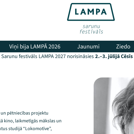
Viņi bija LAMPĀ 2026
Jaunumi
Ziedo
Sarunu festivāls LAMPA 2027 norisināsies
2.–3. jūlijā Cēsīs
s un pētniecības projektu
ā kino, laikmetīgās mākslas un
ektus studijā “Lokomotīve”,