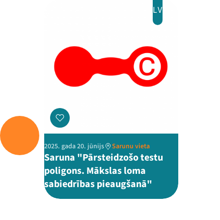
LV
2025. gada 20. jūnijs
Sarunu vieta
Saruna "Pārsteidzošo testu
poligons. Mākslas loma
sabiedrības pieaugšanā"