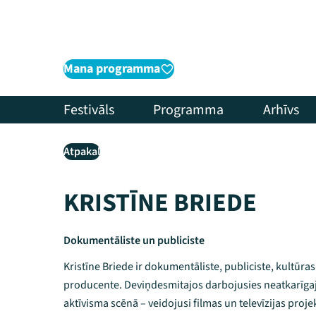
Mana programma
Festivāls
Programma
Arhīvs
Atpakaļ
KRISTĪNE BRIEDE
Dokumentāliste un publiciste
Kristīne Briede ir dokumentāliste, publiciste, kultūra
producente. Deviņdesmitajos darbojusies neatkarīgaj
aktīvisma scēnā – veidojusi filmas un televīzijas proj