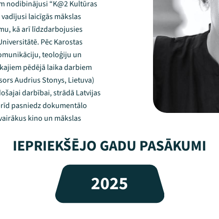
m nodibinājusi “K@2 Kultūras
 vadījusi laicīgās mākslas
u, kā arī līdzdarbojusies
niversitātē. Pēc Karostas
omunikāciju, teoloģiju un
gākajiem pēdējā laika darbiem
isors Audrius Stonys, Lietuva)
ošajai darbībai, strādā Latvijas
obrīd pasniedz dokumentālo
 vairākus kino un mākslas
IEPRIEKŠĒJO GADU PASĀKUMI
2025