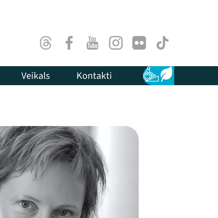
Threads
Facebook
Youtube
Instagram
Flick
TikTok
Veikals
Kontakti
Pieejamība
Ilgtspēja