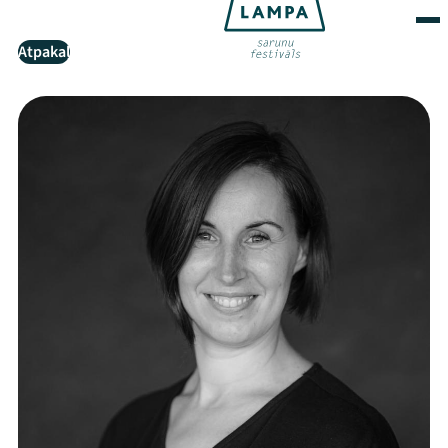
Atpakaļ