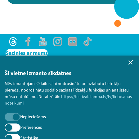
Threads
Facebook
Youtube
X
Instagram
Flick
TikTok
Threads
Facebook
Youtube
Instagram
Flick
TikTok
Sazinies ar mums
Privātuma politika
Lietošanas noteikumi un sīkdatņu politika
Šī vietne izmanto sīkdatnes
Bērnu aizsardzības politika
Mēs izmantojam sīkfailus, lai nodrošinātu un uzlabotu lietotāju
© 2026 Sarunu festivāls LAMPA Visas tiesības
pieredzi, nodrošinātu sociālo saziņas līdzekļu funkcijas un analizētu
paturētas.
mūsu datplūsmu. Detalizētāk:
https://festivalslampa.lv/lv/lietosanas-
noteikumi
Nepieciešams
Piesakies jaunumiem!
Preferences
Statistika