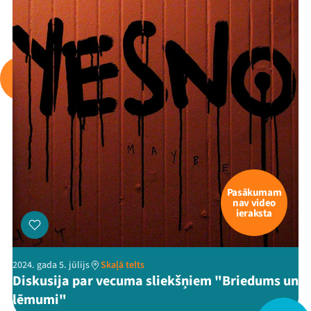
Arhīvs
Viņi bija LAMPĀ 2026
Jaunumi
Ziedo
Veikals
Kontakti
Pasākumam
nav video
ieraksta
2024. gada 5. jūlijs
Skaļā telts
Diskusija par vecuma sliekšņiem "Briedums un
lēmumi"