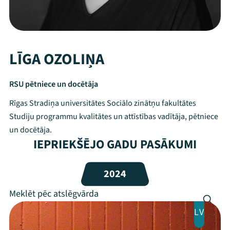
LĪGA OZOLIŅA
RSU pētniece un docētāja
Rīgas Stradiņa universitātes Sociālo zinātņu fakultātes
Studiju programmu kvalitātes un attīstības vadītāja, pētniece
un docētāja.
IEPRIEKŠĒJO GADU PASĀKUMI
Mana programma
2024
Festivāls
Programma
LV