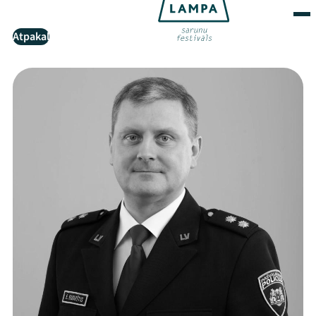
Atpakaļ