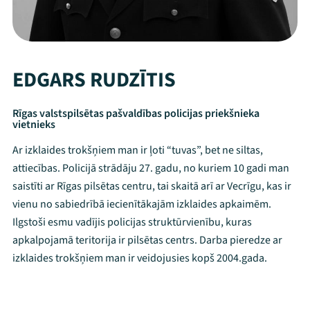
EDGARS RUDZĪTIS
Rīgas valstspilsētas pašvaldības policijas priekšnieka
vietnieks
Ar izklaides trokšņiem man ir ļoti “tuvas”, bet ne siltas,
attiecības. Policijā strādāju 27. gadu, no kuriem 10 gadi man
saistīti ar Rīgas pilsētas centru, tai skaitā arī ar Vecrīgu, kas ir
vienu no sabiedrībā iecienītākajām izklaides apkaimēm.
Ilgstoši esmu vadījis policijas struktūrvienību, kuras
apkalpojamā teritorija ir pilsētas centrs. Darba pieredze ar
izklaides trokšņiem man ir veidojusies kopš 2004.gada.
Mana programma