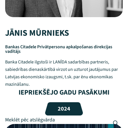
JĀNIS MŪRNIEKS
Bankas Citadele Privātpersonu apkalpošanas direkcijas
vadītājs
Banka Citadele ilgstoši ir LANĪDA sadarbības partneris,
sabiedrības dienaskārtībā virzot un uzturot jautājumus par
Latvijas ekonomisko izaugsmi, t.sk. par ēnu ekonomikas
mazināšanu.
IEPRIEKŠĒJO GADU PASĀKUMI
Mana programma
2024
Festivāls
Programma