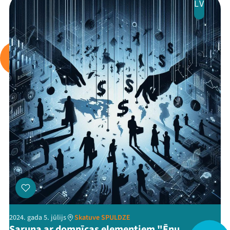
LV
Arhīvs
Viņi bija LAMPĀ 2026
Jaunumi
Ziedo
Veikals
Kontakti
2024. gada 5. jūlijs
Skatuve SPULDZE
Saruna ar domnīcas elementiem "Ēnu