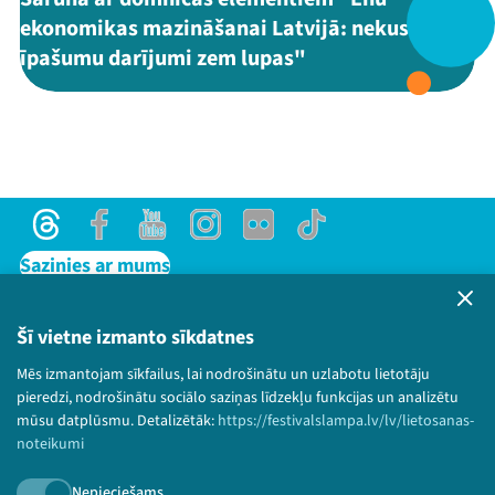
ekonomikas mazināšanai Latvijā: nekustamo
īpašumu darījumi zem lupas"
Threads
Facebook
Youtube
X
Instagram
Flick
TikTok
Threads
Facebook
Youtube
Instagram
Flick
TikTok
Sazinies ar mums
Privātuma politika
Lietošanas noteikumi un sīkdatņu politika
Šī vietne izmanto sīkdatnes
Bērnu aizsardzības politika
Mēs izmantojam sīkfailus, lai nodrošinātu un uzlabotu lietotāju
© 2026 Sarunu festivāls LAMPA Visas tiesības
pieredzi, nodrošinātu sociālo saziņas līdzekļu funkcijas un analizētu
paturētas.
mūsu datplūsmu. Detalizētāk:
https://festivalslampa.lv/lv/lietosanas-
noteikumi
Nepieciešams