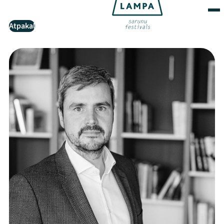
Atpakaļ