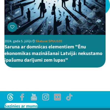
Threads
Facebook
Youtube
X
Instagram
Flick
TikTok
2024. gada 5. jūlijs
Skatuve SPULDZE
Saruna ar domnīcas elementiem "Ēnu
ekonomikas mazināšanai Latvijā: nekustamo
īpašumu darījumi zem lupas"
Threads
Facebook
Youtube
Instagram
Flick
TikTok
Sazinies ar mums