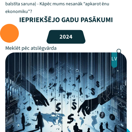
balstīta saruna) - Kāpēc mums nesanāk “apkarot ēnu
ekonomiku"?
Festivāls
IEPRIEKŠĒJO GADU PASĀKUMI
Programma
2024
Arhīvs
Viņi bija LAMPĀ 2026
LV
Jaunumi
Ziedo
Veikals
Kontakti