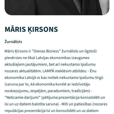
MĀRIS ĶIRSONS
Žurnālists
Māris Ķirsons ir "Dienas Bizness" žurnālists un ilgstoši
pievērsies ne tikai Latvijas ekonomikas izaugsmes
aktuālajiem jautājumiem, bet arī nekustamo īpašumu
nozares aktualitātēm. LAMPĀ meklēsim atbildes: - Ēnu
ekonomika Latvijā vs kas notiek nekustamo īpašumu tirgū
(saruna par to, kā ekonomika korelē ar iedzīvotāju
noskaņojumu, iespējām, paradumiem, tradīcijām) -
"Neticamie darījumi" (pētījuma prezentācija konsolidēti un
īsi un uz datiem balstīta saruna) - Mīti un patiesības (nozares
Mana programma
reputācijas prezentācija īsi un konsolidēti un uz datiem