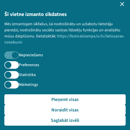
Privātuma politika
Lietošanas noteikumi un sīkdatņu politika
Šī vietne izmanto sīkdatnes
Bērnu aizsardzības politika
Mēs izmantojam sīkfailus, lai nodrošinātu un uzlabotu lietotāju
© 2026 Sarunu festivāls LAMPA Visas tiesības
pieredzi, nodrošinātu sociālo saziņas līdzekļu funkcijas un analizētu
paturētas.
mūsu datplūsmu. Detalizētāk:
https://festivalslampa.lv/lv/lietosanas-
noteikumi
Nepieciešams
Piesakies jaunumiem!
Preferences
Statistika
Nepalaid garām aktuālāko informāciju!
Mārketings
Pieņemt visas
Pieteikties
Noraidīt visas
🔗 https://festivalslampa.lv/lv/dalibnieki/6318
Saglabāt izvēli