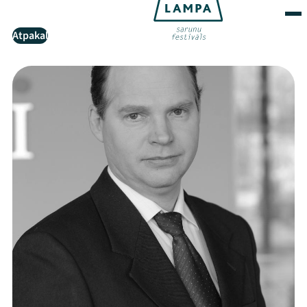
Atpakaļ