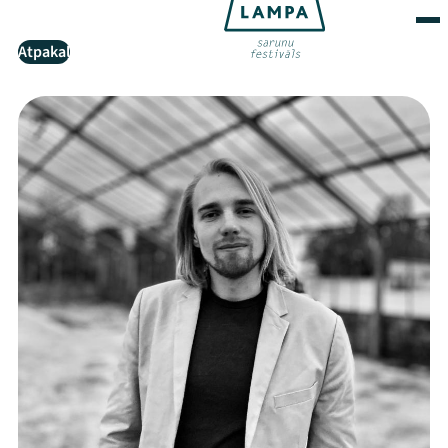
Atpakaļ