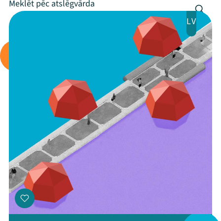
Arhīvs
LV
Viņi bija LAMPĀ 2026
Jaunumi
Ziedo
Veikals
Kontakti