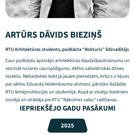
ARTŪRS DĀVIDS BIEZIŅŠ
RTU Arhitektūras students, podkāsta “Rokturis” līdzvadītājs
Caur podkāstu apzinājis arhitektūras daudzšķautnainumu un
veicināt nozares caurspīdīgumu. Aktīvs sabiedriskās dzīves
loceklis. Nebaidoties teikt jā jauām pieredzēm, Artūrs ir kļuvis
par aktīvu Eduarda Veidenbauma vēstnesi, pārstāvi dažādās
RTU lēmējinstitūcijās un studentijā. Kopā ar studiju biedriem
Mana programma
iniciēja un strādāja pie RTU “Nākotnes salas” radīšanas.
IEPRIEKŠĒJO GADU PASĀKUMI
Festivāls
2025
Programma