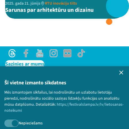
2025. gada 21. jūnijs
RTU inovāciju tilts
Sarunas par arhitektūru un dizainu
Threads
Facebook
Youtube
X
Instagram
Flick
TikTok
Threads
Facebook
Youtube
Instagram
Flick
TikTok
Sazinies ar mums
Privātuma politika
Lietošanas noteikumi un sīkdatņu politika
Šī vietne izmanto sīkdatnes
Bērnu aizsardzības politika
Mēs izmantojam sīkfailus, lai nodrošinātu un uzlabotu lietotāju
© 2026 Sarunu festivāls LAMPA Visas tiesības
pieredzi, nodrošinātu sociālo saziņas līdzekļu funkcijas un analizētu
paturētas.
mūsu datplūsmu. Detalizētāk:
https://festivalslampa.lv/lv/lietosanas-
noteikumi
Nepieciešams