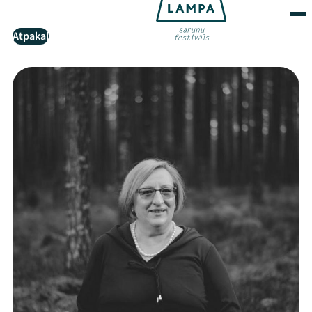
Atpakaļ