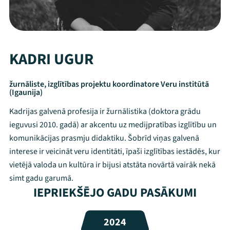
KADRI UGUR
žurnāliste, izglītības projektu koordinatore Veru institūtā
(Igaunija)
Kadrijas galvenā profesija ir žurnālistika (doktora grādu
ieguvusi 2010. gadā) ar akcentu uz medijpratības izglītību un
komunikācijas prasmju didaktiku. Šobrīd viņas galvenā
interese ir veicināt veru identitāti, īpaši izglītības iestādēs, kur
vietējā valoda un kultūra ir bijusi atstāta novārtā vairāk nekā
simt gadu garumā.
Mana programma
IEPRIEKŠĒJO GADU PASĀKUMI
Festivāls
2024