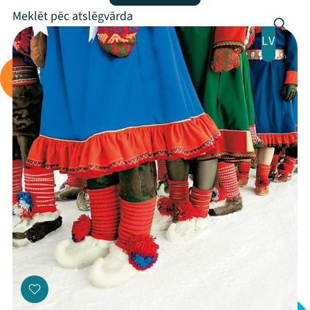
Programma
Arhīvs
LV
Viņi bija LAMPĀ 2026
Jaunumi
Ziedo
Veikals
Kontakti