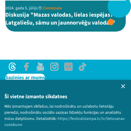
2024. gada 5. jūlijs
Ziemeļsala
Diskusija "Mazas valodas, lielas iespējas?
Threads
Facebook
Youtube
X
Instagram
Flick
TikTok
Latgaliešu, sāmu un jaunnorvēģu valodas"
Threads
Facebook
Youtube
Instagram
Flick
TikTok
Sazinies ar mums
Privātuma politika
Lietošanas noteikumi un sīkdatņu politika
Šī vietne izmanto sīkdatnes
Bērnu aizsardzības politika
Mēs izmantojam sīkfailus, lai nodrošinātu un uzlabotu lietotāju
© 2026 Sarunu festivāls LAMPA Visas tiesības
pieredzi, nodrošinātu sociālo saziņas līdzekļu funkcijas un analizētu
paturētas.
mūsu datplūsmu. Detalizētāk:
https://festivalslampa.lv/lv/lietosanas-
noteikumi