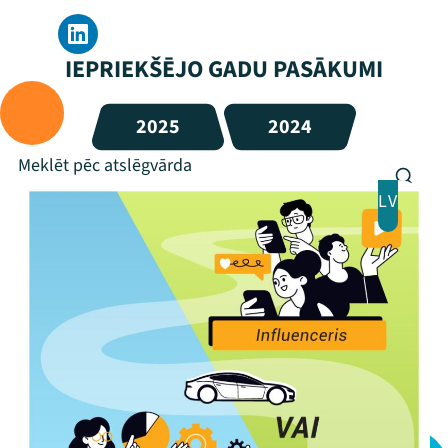
IEPRIEKŠĒJO GADU PASĀKUMI
2025
2024
LV
Mana programma
Festivāls
Programma
Arhīvs
Viņi bija LAMPĀ 2026