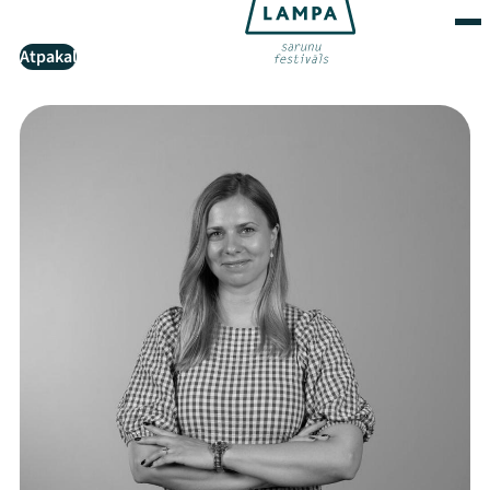
Atpakaļ