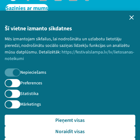
Sazinies ar mums
Privātuma politika
Lietošanas noteikumi un sīkdatņu politika
Šī vietne izmanto sīkdatnes
Bērnu aizsardzības politika
Mēs izmantojam sīkfailus, lai nodrošinātu un uzlabotu lietotāju
© 2026 Sarunu festivāls LAMPA Visas tiesības
pieredzi, nodrošinātu sociālo saziņas līdzekļu funkcijas un analizētu
paturētas.
mūsu datplūsmu. Detalizētāk:
https://festivalslampa.lv/lv/lietosanas-
noteikumi
Nepieciešams
Piesakies jaunumiem!
Preferences
Statistika
Nepalaid garām aktuālāko informāciju!
Mārketings
Pieņemt visas
Pieteikties
Noraidīt visas
🔗 https://festivalslampa.lv/lv/dalibnieki/6159