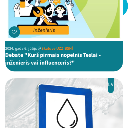
Jaunumi
Ziedo
Veikals
Kontakti
2024. gada 6. jūlijs
Skatuve UZZIBSNĪ
Debate "Kurš pirmais nopelnīs Teslai -
inženieris vai influenceris?"
LV
Threads
Facebook
Youtube
X
Instagram
Flick
TikTok