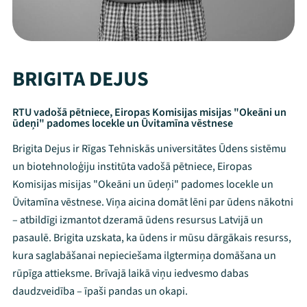
BRIGITA DEJUS
RTU vadošā pētniece, Eiropas Komisijas misijas "Okeāni un
ūdeņi" padomes locekle un Ūvitamīna vēstnese
Brigita Dejus ir Rīgas Tehniskās universitātes Ūdens sistēmu
un biotehnoloģiju institūta vadošā pētniece, Eiropas
Komisijas misijas "Okeāni un ūdeņi" padomes locekle un
Ūvitamīna vēstnese. Viņa aicina domāt lēni par ūdens nākotni
– atbildīgi izmantot dzeramā ūdens resursus Latvijā un
pasaulē. Brigita uzskata, ka ūdens ir mūsu dārgākais resurss,
kura saglabāšanai nepieciešama ilgtermiņa domāšana un
rūpīga attieksme. Brīvajā laikā viņu iedvesmo dabas
daudzveidība – īpaši pandas un okapi.