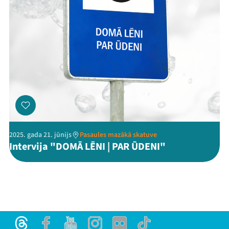
2025. gada 21. jūnijs
Pasaules mazākā skatuve
Intervija "DOMĀ LĒNI | PAR ŪDENI"
Threads
Facebook
Youtube
Instagram
Flick
TikTok