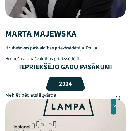
MARTA MAJEWSKA
Hrubešovas pašvaldības priekšsēdētāja, Polija
Hrubešovas pašvaldības priekšsēdētāja
IEPRIEKŠĒJO GADU PASĀKUMI
Mana programma
2024
Festivāls
LV
Programma
Arhīvs