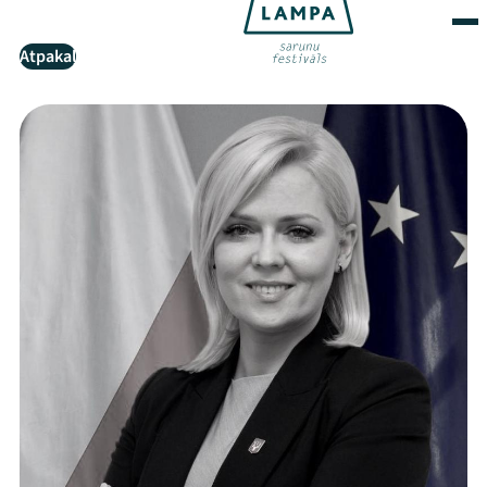
Atpakaļ