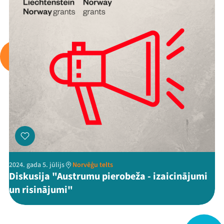
Viņi bija LAMPĀ 2026
Jaunumi
Ziedo
Veikals
Kontakti
2024. gada 5. jūlijs
Norvēģu telts
Diskusija "Austrumu pierobeža - izaicinājumi
un risinājumi"
Threads
Facebook
Youtube
X
Instagram
Flick
TikTok