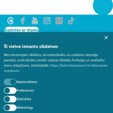
Threads
Facebook
Youtube
Instagram
Flick
TikTok
Sazinies ar mums
Privātuma politika
Lietošanas noteikumi un sīkdatņu politika
Šī vietne izmanto sīkdatnes
Bērnu aizsardzības politika
Mēs izmantojam sīkfailus, lai nodrošinātu un uzlabotu lietotāju
© 2026 Sarunu festivāls LAMPA Visas tiesības
pieredzi, nodrošinātu sociālo saziņas līdzekļu funkcijas un analizētu
paturētas.
mūsu datplūsmu. Detalizētāk:
https://festivalslampa.lv/lv/lietosanas-
noteikumi
Nepieciešams
Piesakies jaunumiem!
Preferences
Statistika
Nepalaid garām aktuālāko informāciju!
Mārketings