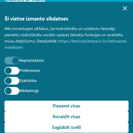
Privātuma politika
Lietošanas noteikumi un sīkdatņu politika
Šī vietne izmanto sīkdatnes
Bērnu aizsardzības politika
Mēs izmantojam sīkfailus, lai nodrošinātu un uzlabotu lietotāju
© 2026 Sarunu festivāls LAMPA Visas tiesības
pieredzi, nodrošinātu sociālo saziņas līdzekļu funkcijas un analizētu
paturētas.
mūsu datplūsmu. Detalizētāk:
https://festivalslampa.lv/lv/lietosanas-
noteikumi
Nepieciešams
Piesakies jaunumiem!
Preferences
Statistika
Nepalaid garām aktuālāko informāciju!
Mārketings
Pieņemt visas
Pieteikties
Noraidīt visas
🔗 https://festivalslampa.lv/lv/dalibnieki/6047
Saglabāt izvēli