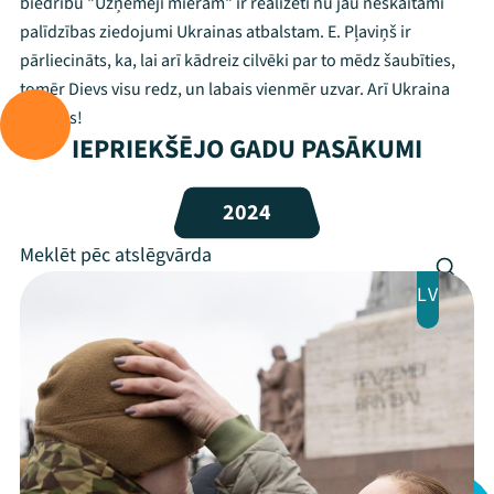
biedrību "Uzņēmēji mieram" ir realizēti nu jau neskaitāmi
palīdzības ziedojumi Ukrainas atbalstam. E. Pļaviņš ir
Festivāls
pārliecināts, ka, lai arī kādreiz cilvēki par to mēdz šaubīties,
tomēr Dievs visu redz, un labais vienmēr uzvar. Arī Ukraina
Programma
uzvarēs!
IEPRIEKŠĒJO GADU PASĀKUMI
Arhīvs
Viņi bija LAMPĀ 2026
2024
Jaunumi
LV
Ziedo
Veikals
Kontakti