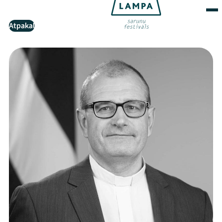
Atpakaļ