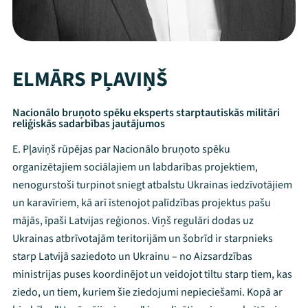
ELMĀRS PĻAVIŅŠ
Nacionālo bruņoto spēku eksperts starptautiskās militāri
reliģiskās sadarbības jautājumos
E. Pļaviņš rūpējas par Nacionālo bruņoto spēku
organizētajiem sociālajiem un labdarības projektiem,
nenogurstoši turpinot sniegt atbalstu Ukrainas iedzīvotājiem
un karavīriem, kā arī īstenojot palīdzības projektus pašu
mājās, īpaši Latvijas reģionos. Viņš regulāri dodas uz
Ukrainas atbrīvotajām teritorijām un šobrīd ir starpnieks
starp Latvijā saziedoto un Ukrainu – no Aizsardzības
ministrijas puses koordinējot un veidojot tiltu starp tiem, kas
ziedo, un tiem, kuriem šie ziedojumi nepieciešami. Kopā ar
Mana programma