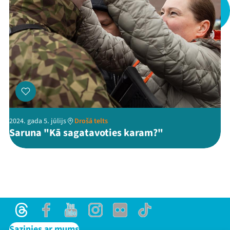
Threads
Facebook
Youtube
X
Instagram
Flick
TikTok
2024. gada 5. jūlijs
Drošā telts
Saruna "Kā sagatavoties karam?"
Threads
Facebook
Youtube
Instagram
Flick
TikTok
Sazinies ar mums