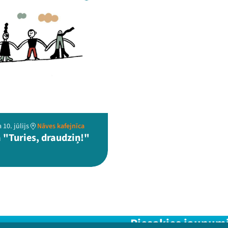
 10. jūlijs
Nāves kafejnīca
 "Turies, draudziņ!"
Piesakies jaunum