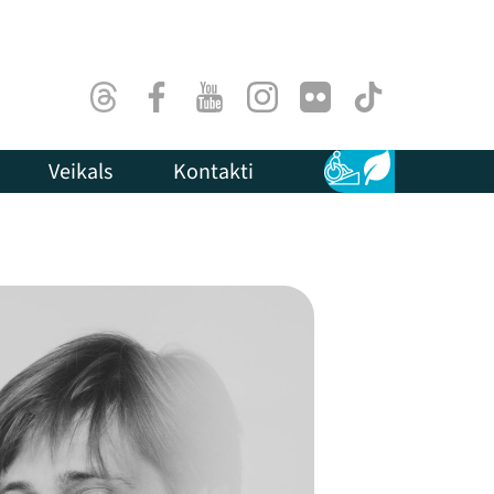
Threads
Facebook
Youtube
Instagram
Flick
TikTok
Veikals
Kontakti
Pieejamība
Ilgtspēja