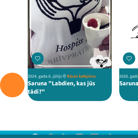
2024. gada 6. jūlijs
Nāves kafejnīca
2026. gada
Saruna "Labdien, kas jūs
Saruna
tādi?"