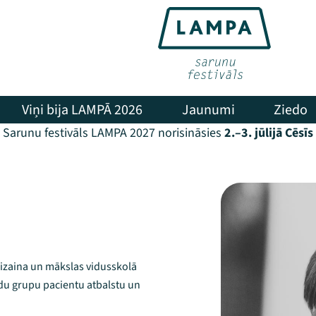
Viņi bija LAMPĀ 2026
Jaunumi
Ziedo
Sarunu festivāls LAMPA 2027 norisināsies
2.–3. jūlijā Cēsīs
izaina un mākslas vidusskolā
ādu grupu pacientu atbalstu un