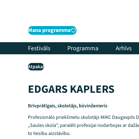
Mana programma
Festivāls
Programma
Arhīvs
Atpakaļ
EDGARS KAPLERS
Brīvprātīgais, skolotājs, būvinženieris
Profesionālo priekšmetu skolotājs MIKC Daugavpils D
„Saules skola”, paralēli profesijai nodarbojas ar daž
to tiesību aizstāvību.