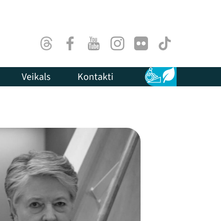
Threads
Facebook
Youtube
Instagram
Flick
TikTok
Veikals
Kontakti
Pieejamība
Ilgtspēja