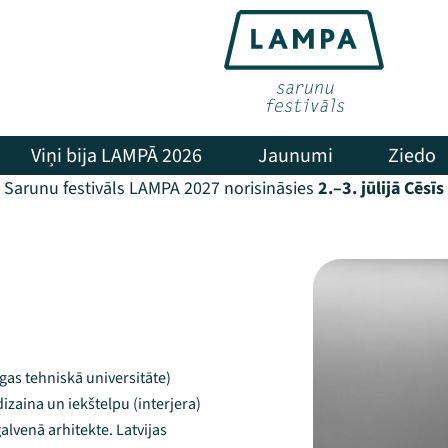
Viņi bija LAMPĀ 2026
Jaunumi
Ziedo
Sarunu festivāls LAMPA 2027 norisināsies
2.–3. jūlijā Cēsīs
īgas tehniskā universitāte)
dizaina un iekštelpu (interjera)
alvenā arhitekte. Latvijas