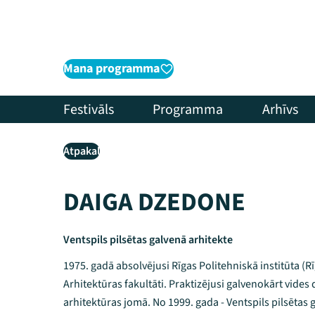
Mana programma
Festivāls
Programma
Arhīvs
Atpakaļ
DAIGA DZEDONE
Ventspils pilsētas galvenā arhitekte
1975. gadā absolvējusi Rīgas Politehniskā institūta (R
Arhitektūras fakultāti. Praktizējusi galvenokārt vides 
arhitektūras jomā. No 1999. gada - Ventspils pilsētas g