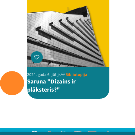
2024. gada 6. jūlijs
Bibliotopija
Saruna "Dizains ir
plāksteris?"