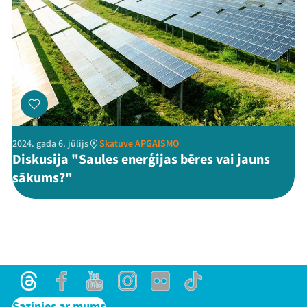
2024. gada 6. jūlijs
Skatuve APGAISMO
Diskusija "Saules enerģijas bēres vai jauns
sākums?"
Threads
Facebook
Youtube
Instagram
Flick
TikTok
Sazinies ar mums