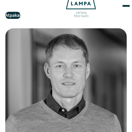
Atpakaļ