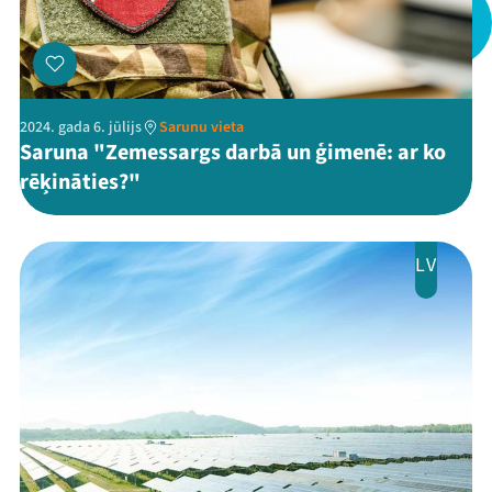
Jaunumi
Ziedo
Veikals
2024. gada 6. jūlijs
Sarunu vieta
Saruna "Zemessargs darbā un ģimenē: ar ko
Kontakti
rēķināties?"
LV
Threads
Facebook
Youtube
X
Instagram
Flick
TikTok