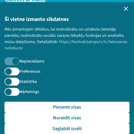
Privātuma politika
Lietošanas noteikumi un sīkdatņu politika
Šī vietne izmanto sīkdatnes
Bērnu aizsardzības politika
Mēs izmantojam sīkfailus, lai nodrošinātu un uzlabotu lietotāju
© 2026 Sarunu festivāls LAMPA Visas tiesības
pieredzi, nodrošinātu sociālo saziņas līdzekļu funkcijas un analizētu
paturētas.
mūsu datplūsmu. Detalizētāk:
https://festivalslampa.lv/lv/lietosanas-
noteikumi
Nepieciešams
Piesakies jaunumiem!
Preferences
Statistika
Nepalaid garām aktuālāko informāciju!
Mārketings
Pieņemt visas
Pieteikties
Noraidīt visas
🔗 https://festivalslampa.lv/lv/dalibnieki/6004
Saglabāt izvēli