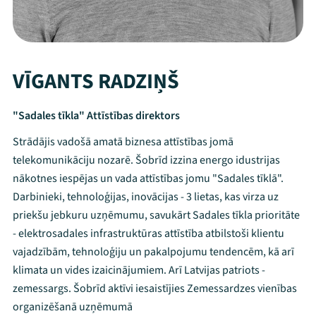
VĪGANTS RADZIŅŠ
"Sadales tīkla" Attīstības direktors
Strādājis vadošā amatā biznesa attīstības jomā
telekomunikāciju nozarē. Šobrīd izzina energo idustrijas
nākotnes iespējas un vada attīstības jomu "Sadales tīklā".
Darbinieki, tehnoloģijas, inovācijas - 3 lietas, kas virza uz
priekšu jebkuru uzņēmumu, savukārt Sadales tīkla prioritāte
- elektrosadales infrastruktūras attīstība atbilstoši klientu
vajadzībām, tehnoloģiju un pakalpojumu tendencēm, kā arī
klimata un vides izaicinājumiem. Arī Latvijas patriots -
zemessargs. Šobrīd aktīvi iesaistījies Zemessardzes vienības
organizēšanā uzņēmumā