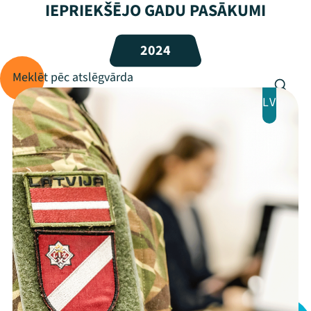
IEPRIEKŠĒJO GADU PASĀKUMI
2024
LV
Mana programma
Festivāls
Programma
Arhīvs
Viņi bija LAMPĀ 2026