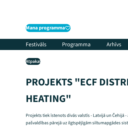
Mana programma
Festivāls
Programma
Arhīvs
Atpakaļ
PROJEKTS "ECF DISTR
HEATING"
Projekts tiek īstenots divās valstīs - Latvijā un Čehijā 
pašvaldības pārejā uz ilgtspējīgām siltumapgādes sis