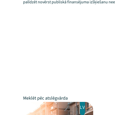
palīdzēt novērst publiskā finansējuma izšķiešanu nee
LV