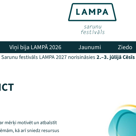
Viņi bija LAMPĀ 2026
Jaunumi
Ziedo
Sarunu festivāls LAMPA 2027 norisināsies
2.–3. jūlijā Cēsīs
ICT
- ar mērķi motivēt un atbalstīt
tēmām, kā arī sniedz resursus