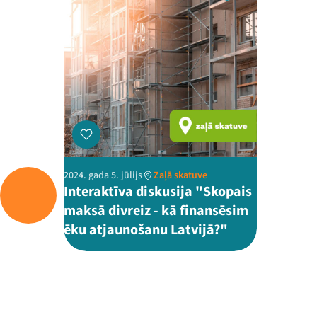
2024. gada 5. jūlijs
Zaļā skatuve
Interaktīva diskusija "Skopais
maksā divreiz - kā finansēsim
ēku atjaunošanu Latvijā?"