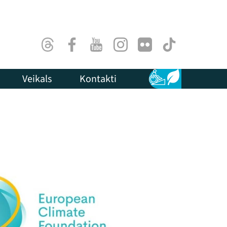
Threads
Facebook
Youtube
Instagram
Flick
TikTok
Veikals
Kontakti
Pieejamība
Ilgtspēja