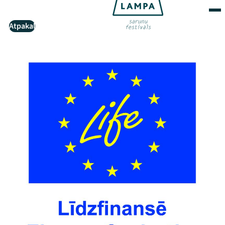
Atpakaļ