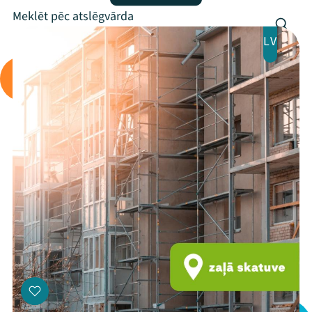
Programma
Arhīvs
LV
Viņi bija LAMPĀ 2026
Jaunumi
Ziedo
Veikals
Kontakti