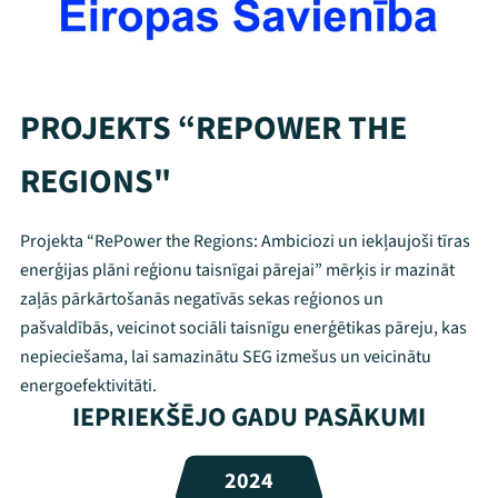
PROJEKTS “REPOWER THE
REGIONS"
Projekta “RePower the Regions: Ambiciozi un iekļaujoši tīras
enerģijas plāni reģionu taisnīgai pārejai” mērķis ir mazināt
zaļās pārkārtošanās negatīvās sekas reģionos un
pašvaldībās, veicinot sociāli taisnīgu enerģētikas pāreju, kas
nepieciešama, lai samazinātu SEG izmešus un veicinātu
energoefektivitāti.
Mana programma
IEPRIEKŠĒJO GADU PASĀKUMI
Festivāls
2024