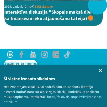
2024. gada 5. jūlijs
Zaļā skatuve
Interaktīva diskusija "Skopais maksā divreiz -
Threads
Facebook
Youtube
X
Instagram
Flick
TikTok
kā finansēsim ēku atjaunošanu Latvijā?"
Threads
Facebook
Youtube
Instagram
Flick
TikTok
Sazinies ar mums
Privātuma politika
Lietošanas noteikumi un sīkdatņu politika
Šī vietne izmanto sīkdatnes
Bērnu aizsardzības politika
Mēs izmantojam sīkfailus, lai nodrošinātu un uzlabotu lietotāju
© 2026 Sarunu festivāls LAMPA Visas tiesības
pieredzi, nodrošinātu sociālo saziņas līdzekļu funkcijas un analizētu
paturētas.
mūsu datplūsmu. Detalizētāk:
https://festivalslampa.lv/lv/lietosanas-
noteikumi