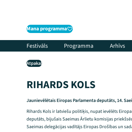
Mana programma
Festivāls
Programma
Arhīvs
Atpakaļ
RIHARDS KOLS
Jaunievēlētais Eiropas Parlamenta deputāts, 14. Sa
Rihards Kols ir latviešu politiķis, nupat ievēlēts Eiro
deputāts, bijušais Saeimas Ārlietu komisijas priekšsēd
Saeimas delegācijas vadītājs Eiropas Drošības un sad