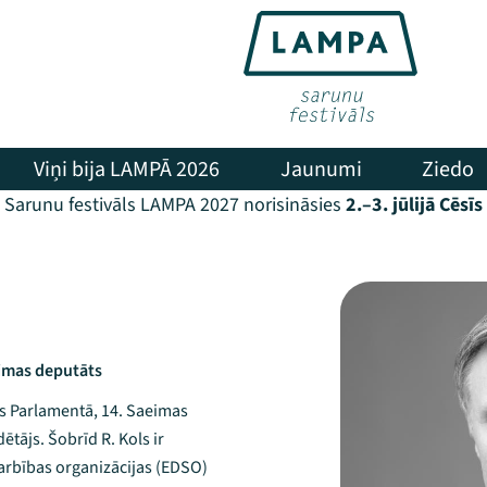
Viņi bija LAMPĀ 2026
Jaunumi
Ziedo
Sarunu festivāls LAMPA 2027 norisināsies
2.–3. jūlijā Cēsīs
eimas deputāts
pas Parlamentā, 14. Saeimas
ētājs. Šobrīd R. Kols ir
arbības organizācijas (EDSO)