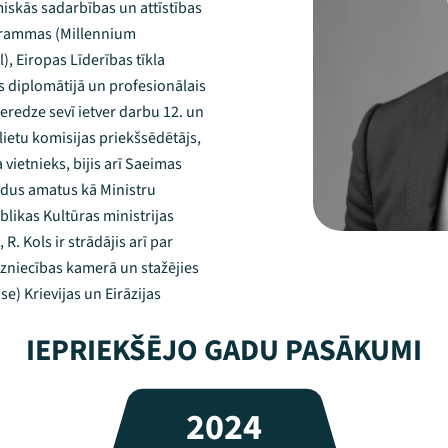
skās sadarbības un attīstības
grammas (Millennium
), Eiropas Līderības tīkla
 diplomātijā un profesionālais
eredze sevī ietver darbu 12. un
ietu komisijas priekšsēdētājs,
vietnieks, bijis arī Saeimas
tādus amatus kā Ministru
likas Kultūras ministrijas
R. Kols ir strādājis arī par
irdzniecības kamerā un stažējies
e) Krievijas un Eirāzijas
IEPRIEKŠĒJO GADU PASĀKUMI
2024