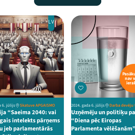
LV
Pasā
nav 
iera
 6. jūlijs
Skatuve APGAISMO
2024. gada 6. jūlijs
Darba devēju 
ija “Saeima 2040: vai
Uzņēmēju un politiķu pa
gais intelekts pārņems
“Diena pēc Eiropas
ku jeb parlamentārās
Parlamenta vēlēšanām