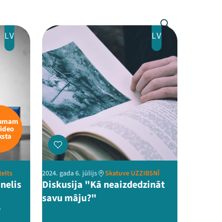
LV
LV
kumam
video
ksta
telts
2024. gada 6. jūlijs
Skatuve UZZIBSNĪ
nelis
Diskusija "Kā neaizdedzināt
savu māju?"
”