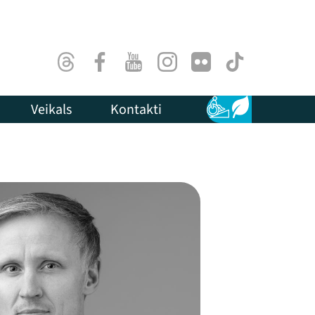
Threads
Facebook
Youtube
Instagram
Flick
TikTok
Veikals
Kontakti
Pieejamība
Ilgtspēja