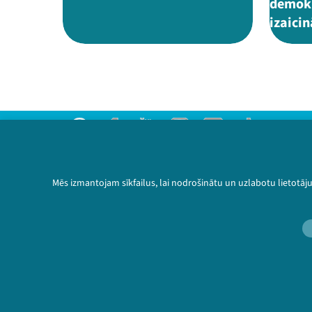
demokr
izaici
Threads
Facebook
Youtube
Instagram
Flick
TikTok
Sazinies ar mums
Privātuma politika
Mēs izmantojam sīkfailus, lai nodrošinātu un uzlabotu lietotāj
Lietošanas noteikumi un sīkdatņu politika
Bērnu aizsardzības politika
© 2026 Sarunu festivāls LAMPA Visas tiesības 