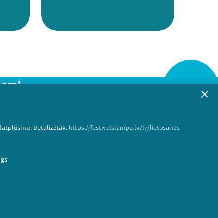
iem!
formāciju!
 datplūsmu. Detalizētāk:
https://festivalslampa.lv/lv/lietosanas-
Pieteikties
ngs