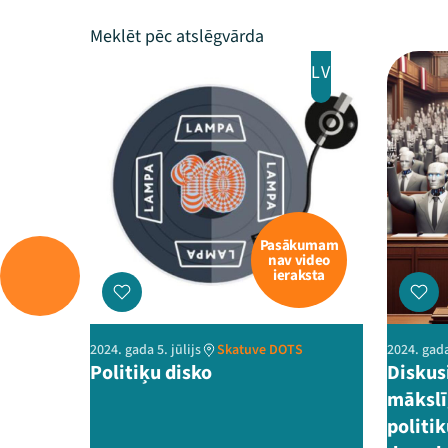
LV
Pasākumam
nav video
ieraksta
2024. gada 5. jūlijs
Skatuve DOTS
2024. gada
Politiķu disko
Diskus
mākslī
politi