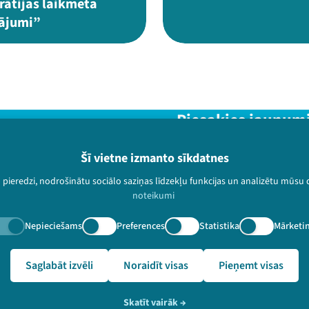
ātijas laikmeta
nājumi”
Piesakies jaunum
Nepalaid garām aktuālāko in
Šī vietne izmanto sīkdatnes
u pieredzi, nodrošinātu sociālo saziņas līdzekļu funkcijas un analizētu mūsu
noteikumi
Nepieciešams
Preferences
Statistika
Mārketi
paturētas.
🔗 https://festivalslampa.lv/lv/dalibnieki/5915
Saglabāt izvēli
Noraidīt visas
Pieņemt visas
Skatīt vairāk
→