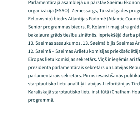
Parlamentārajā asamblejā un pārstāv Saeimu Ekonomi
organizācijā (ESAO). Zemessargs, Tūkstošgades pro
Fellowship) biedrs Atlantijas Padomē (Atlantic Council
Senior programmas biedrs. R. Kolam ir maģistra grāds
bakalaura grāds tiesību zinātnēs. Iepriekšējā darba pi
13. Saeimas sasaukumos. 13. Saeimā bijis Saeimas Ārl
12. Saeimā – Saeimas Ārlietu komisijas priekšsēdētāja 
Eiropas lietu komisijas sekretārs. Viņš ir ieņēmis arī 
prezidenta parlamentārais sekretārs un Latvijas Repub
parlamentārais sekretārs. Pirms iesaistīšanās politikā, 
starptautisko lietu analītiķi Latvijas-Lielbritānijas T
Karaliskajā starptautisko lietu institūtā (Chatham Hous
programmā.