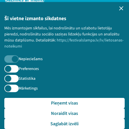
Privātuma politika
Lietošanas noteikumi un sīkdatņu politika
Šī vietne izmanto sīkdatnes
Bērnu aizsardzības politika
Mēs izmantojam sīkfailus, lai nodrošinātu un uzlabotu lietotāju
© 2026 Sarunu festivāls LAMPA Visas tiesības
pieredzi, nodrošinātu sociālo saziņas līdzekļu funkcijas un analizētu
paturētas.
mūsu datplūsmu. Detalizētāk:
https://festivalslampa.lv/lv/lietosanas-
noteikumi
Nepieciešams
Piesakies jaunumiem!
Preferences
Statistika
Nepalaid garām aktuālāko informāciju!
Mārketings
Pieņemt visas
Pieteikties
Noraidīt visas
🔗 https://festivalslampa.lv/lv/dalibnieki/5902
Saglabāt izvēli