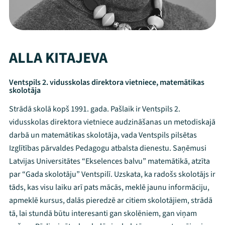
ALLA KITAJEVA
Ventspils 2. vidusskolas direktora vietniece, matemātikas
skolotāja
Strādā skolā kopš 1991. gada. Pašlaik ir Ventspils 2.
vidusskolas direktora vietniece audzināšanas un metodiskajā
darbā un matemātikas skolotāja, vada Ventspils pilsētas
Izglītības pārvaldes Pedagogu atbalsta dienestu. Saņēmusi
Latvijas Universitātes “Ekselences balvu” matemātikā, atzīta
par “Gada skolotāju” Ventspilī. Uzskata, ka radošs skolotājs ir
tāds, kas visu laiku arī pats mācās, meklē jaunu informāciju,
apmeklē kursus, dalās pieredzē ar citiem skolotājiem, strādā
tā, lai stundā būtu interesanti gan skolēniem, gan viņam
Mana programma