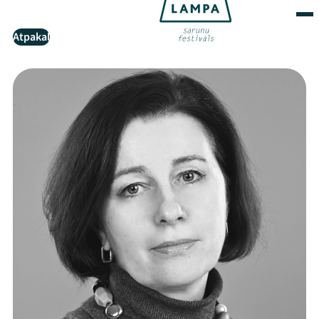
Atpakaļ