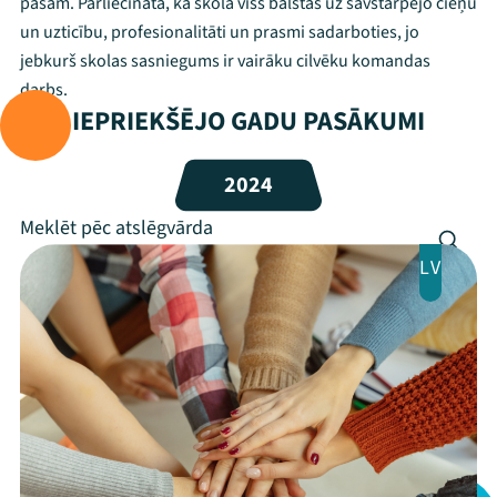
pašam. Pārliecināta, ka skolā viss balstās uz savstarpējo cieņu
un uzticību, profesionalitāti un prasmi sadarboties, jo
Festivāls
jebkurš skolas sasniegums ir vairāku cilvēku komandas
darbs.
Programma
IEPRIEKŠĒJO GADU PASĀKUMI
Arhīvs
2024
Viņi bija LAMPĀ 2026
Jaunumi
LV
Ziedo
Veikals
Kontakti