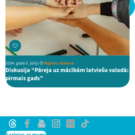
Threads
Facebook
Youtube
X
Instagram
Flick
TikTok
2024. gada 5. jūlijs
Reģionu skatuve
Diskusija “Pāreja uz mācībām latviešu valodā:
pirmais gads”
Threads
Facebook
Youtube
Instagram
Flick
TikTok
Sazinies ar mums