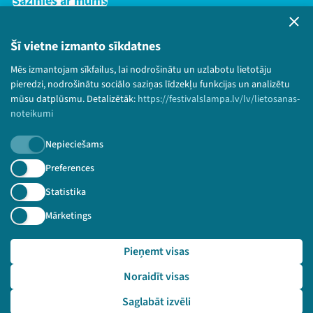
Sazinies ar mums
Privātuma politika
Lietošanas noteikumi un sīkdatņu politika
Šī vietne izmanto sīkdatnes
Bērnu aizsardzības politika
Mēs izmantojam sīkfailus, lai nodrošinātu un uzlabotu lietotāju
© 2026 Sarunu festivāls LAMPA Visas tiesības
pieredzi, nodrošinātu sociālo saziņas līdzekļu funkcijas un analizētu
paturētas.
mūsu datplūsmu. Detalizētāk:
https://festivalslampa.lv/lv/lietosanas-
noteikumi
Nepieciešams
Piesakies jaunumiem!
Preferences
Statistika
Nepalaid garām aktuālāko informāciju!
Mārketings
Pieņemt visas
Pieteikties
Noraidīt visas
🔗 https://festivalslampa.lv/lv/dalibnieki/5780
Saglabāt izvēli