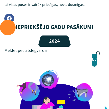
lai visas puses ir vairāk priecīgas, nevis dusmīgas.
Festivāls
Programma
IEPRIEKŠĒJO GADU PASĀKUMI
Arhīvs
2024
Viņi bija LAMPĀ 2026
Jaunumi
LV
Ziedo
Veikals
Kontakti