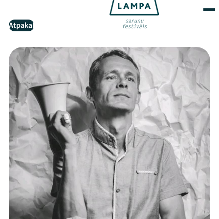
Atpakaļ