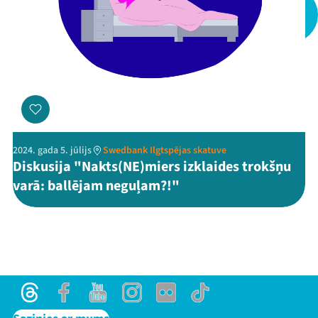
Threads
Facebook
Youtube
X
Instagram
Flick
TikTok
2024. gada 5. jūlijs
Swedbank Ilgtspējas skatuve
Diskusija "Nakts(NE)miers izklaides trokšņu
varā: ballējam neguļam?!"
Threads
Facebook
Youtube
Instagram
Flick
TikTok