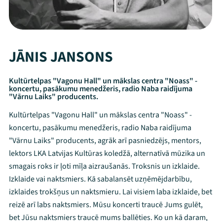
JĀNIS JANSONS
Kultūrtelpas "Vagonu Hall" un mākslas centra "Noass" -
koncertu, pasākumu menedžeris, radio Naba raidījuma
"Vārnu Laiks" producents.
Kultūrtelpas "Vagonu Hall" un mākslas centra "Noass" -
koncertu, pasākumu menedžeris, radio Naba raidījuma
"Vārnu Laiks" producents, agrāk arī pasniedzējs, mentors,
lektors LKA Latvijas Kultūras koledžā, alternatīvā mūzika un
smagais roks ir ļoti mīļa aizraušanās. Troksnis un izklaide.
Izklaide vai naktsmiers. Kā sabalansēt uzņēmējdarbību,
izklaides trokšņus un naktsmieru. Lai visiem laba izklaide, bet
reizē arī labs naktsmiers. Mūsu koncerti traucē Jums gulēt,
bet Jūsu naktsmiers traucē mums ballēties. Ko un kā daram,
Mana programma