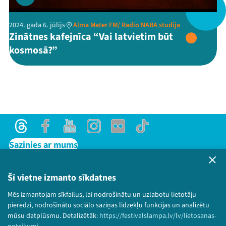
2024. gada 6. jūlijs
Alma Mater FM/ Radio NABA studija
Zinātnes kafejnīca “Vai latvietim būt
Threads
Facebook
Youtube
X
Instagram
Flick
TikTok
kosmosā?”
Threads
Facebook
Youtube
Instagram
Flick
TikTok
Sazinies ar mums
Privātuma politika
Lietošanas noteikumi un sīkdatņu politika
Šī vietne izmanto sīkdatnes
Bērnu aizsardzības politika
Mēs izmantojam sīkfailus, lai nodrošinātu un uzlabotu lietotāju
© 2026 Sarunu festivāls LAMPA Visas tiesības
pieredzi, nodrošinātu sociālo saziņas līdzekļu funkcijas un analizētu
paturētas.
mūsu datplūsmu. Detalizētāk:
https://festivalslampa.lv/lv/lietosanas-