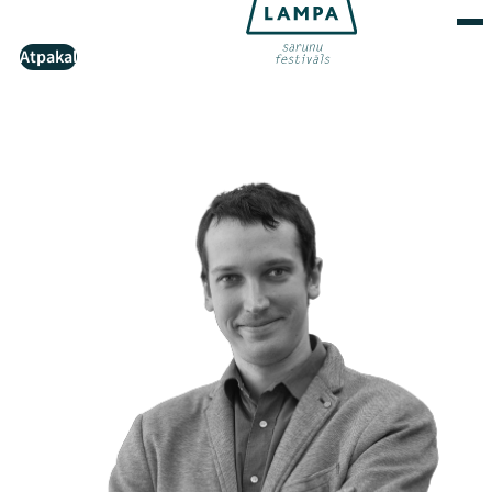
Atpakaļ