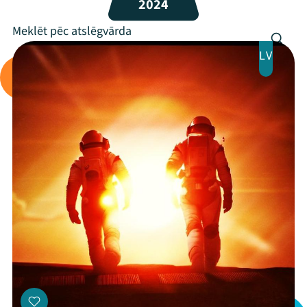
2024
Programma
Arhīvs
LV
Viņi bija LAMPĀ 2026
Jaunumi
Ziedo
Veikals
Kontakti