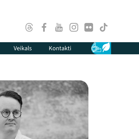
Threads
Facebook
Youtube
Instagram
Flick
TikTok
Veikals
Kontakti
Pieejamība
Ilgtspēja