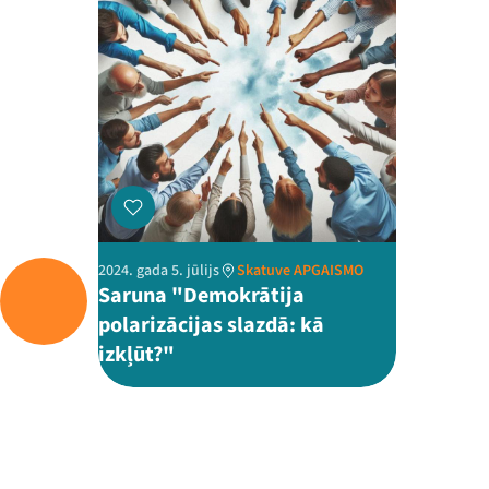
2024. gada 5. jūlijs
Skatuve APGAISMO
Saruna "Demokrātija
polarizācijas slazdā: kā
izkļūt?"