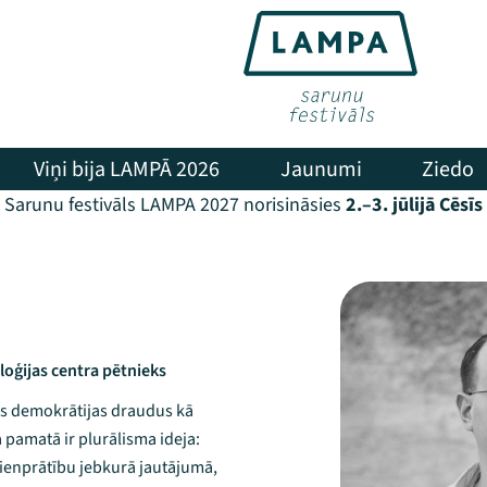
Viņi bija LAMPĀ 2026
Jaunumi
Ziedo
Sarunu festivāls LAMPA 2027 norisināsies
2.–3. jūlijā Cēsīs
loģijas centra pētnieks
dus demokrātijas draudus kā
 pamatā ir plurālisma ideja:
vienprātību jebkurā jautājumā,