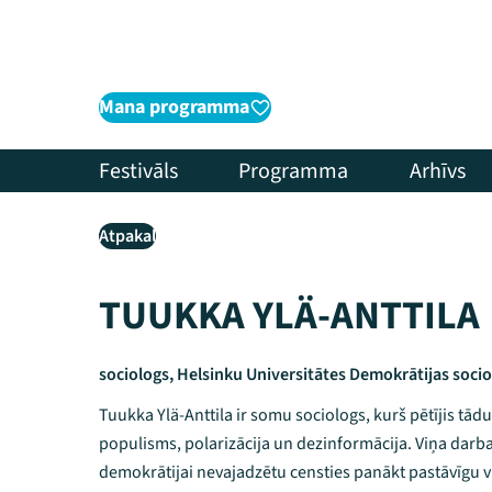
Mana programma
Festivāls
Programma
Arhīvs
Atpakaļ
TUUKKA YLÄ-ANTTILA
sociologs, Helsinku Universitātes Demokrātijas socio
Tuukka Ylä-Anttila ir somu sociologs, kurš pētījis tā
populisms, polarizācija un dezinformācija. Viņa darba
demokrātijai nevajadzētu censties panākt pastāvīgu 