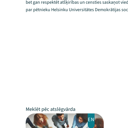
bet gan respektēt atšķirības un censties saskaņot vie
par pētnieku Helsinku Universitātes Demokrātijas soci
EN