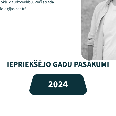
dokļu daudzveidību. Viņš strādā
oloģijas centrā.
IEPRIEKŠĒJO GADU PASĀKUMI
2024