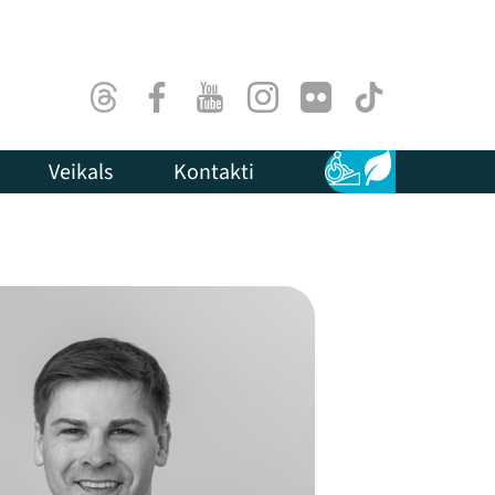
Threads
Facebook
Youtube
Instagram
Flick
TikTok
Veikals
Kontakti
Pieejamība
Ilgtspēja