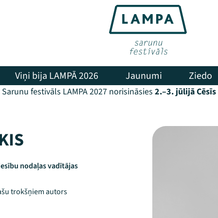
Viņi bija LAMPĀ 2026
Jaunumi
Ziedo
Sarunu festivāls LAMPA 2027 norisināsies
2.–3. jūlijā Cēsīs
KIS
iesību nodaļas vadītājas
ašu trokšņiem autors