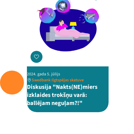
2024. gada 5. jūlijs
Swedbank Ilgtspējas skatuve
Diskusija "Nakts(NE)miers
izklaides trokšņu varā:
ballējam neguļam?!"