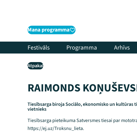
Mana programma
Festivāls
Programma
Arhīvs
Atpakaļ
RAIMONDS KOŅUŠEVS
Tiesībsarga biroja Sociālo, ekonomisko un kultūras t
vietnieks
Tiesībsarga pieteikuma Satversmes tiesai par mototr
https://ej.uz/Troksnu_lieta.