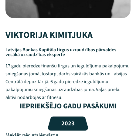
VIKTORIJA KIMITJUKA
Latvijas Bankas Kapitāla tirgus uzraudzības pārvaldes
vecākā uzraudzības eksperte
17 gadu pieredze finanšu tirgus un ieguldījumu pakalpojumu
sniegšanas jomā, tostarp, darbs vairākās bankās un Latvijas
Centrālā depozitārijā. 6 gadu pieredze ieguldījumu
pakalpojumu sniegšanas uzraudzības jomā. Vaļas prieki:
aktīvi nodarbojas ar fitnesu.
Mana programma
IEPRIEKŠĒJO GADU PASĀKUMI
Festivāls
2023
Programma