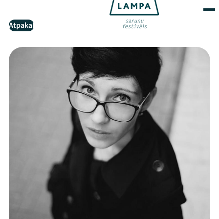
Atpakaļ