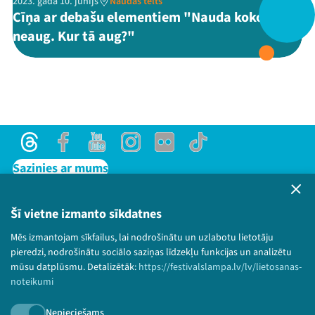
2023. gada 10. jūnijs
Naudas telts
Cīņa ar debašu elementiem "Nauda kokos
neaug. Kur tā aug?"
Threads
Facebook
Youtube
X
Instagram
Flick
TikTok
Threads
Facebook
Youtube
Instagram
Flick
TikTok
Sazinies ar mums
Privātuma politika
Lietošanas noteikumi un sīkdatņu politika
Šī vietne izmanto sīkdatnes
Bērnu aizsardzības politika
Mēs izmantojam sīkfailus, lai nodrošinātu un uzlabotu lietotāju
© 2026 Sarunu festivāls LAMPA Visas tiesības
pieredzi, nodrošinātu sociālo saziņas līdzekļu funkcijas un analizētu
paturētas.
mūsu datplūsmu. Detalizētāk:
https://festivalslampa.lv/lv/lietosanas-
noteikumi
Nepieciešams