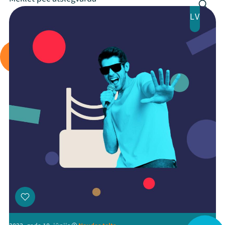
LV
Arhīvs
Viņi bija LAMPĀ 2026
Jaunumi
Ziedo
Veikals
Kontakti