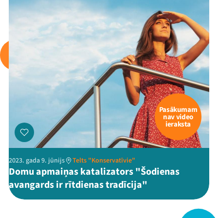
Viņi bija LAMPĀ 2026
Jaunumi
Ziedo
Veikals
Kontakti
Pasākumam
nav video
ieraksta
2023. gada 9. jūnijs
Telts "Konservatīvie"
Domu apmaiņas katalizators "Šodienas
avangards ir rītdienas tradīcija"
Threads
Facebook
Youtube
X
Instagram
Flick
TikTok