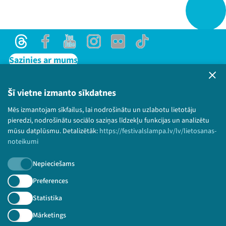
Threads
Facebook
Youtube
Instagram
Flick
TikTok
Sazinies ar mums
Privātuma politika
Lietošanas noteikumi un sīkdatņu politika
Šī vietne izmanto sīkdatnes
Bērnu aizsardzības politika
Mēs izmantojam sīkfailus, lai nodrošinātu un uzlabotu lietotāju
© 2026 Sarunu festivāls LAMPA Visas tiesības
pieredzi, nodrošinātu sociālo saziņas līdzekļu funkcijas un analizētu
paturētas.
mūsu datplūsmu. Detalizētāk:
https://festivalslampa.lv/lv/lietosanas-
noteikumi
Nepieciešams
Piesakies jaunumiem!
Preferences
Statistika
Nepalaid garām aktuālāko informāciju!
Mārketings