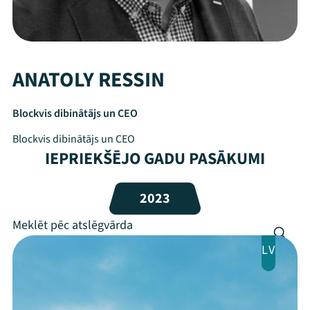
ANATOLY RESSIN
Blockvis dibinātājs un CEO
Blockvis dibinātājs un CEO
IEPRIEKŠĒJO GADU PASĀKUMI
Mana programma
2023
Festivāls
LV
Programma
Arhīvs