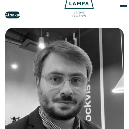
Atpakaļ