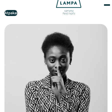
Atpakaļ