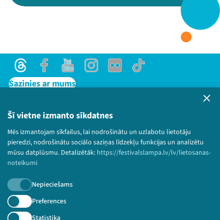
Threads
Facebook
Youtube
X
Instagram
Flick
TikTok
Threads
Facebook
Youtube
Instagram
Flick
TikTok
Sazinies ar mums
Privātuma politika
Lietošanas noteikumi un sīkdatņu politika
Šī vietne izmanto sīkdatnes
Bērnu aizsardzības politika
Mēs izmantojam sīkfailus, lai nodrošinātu un uzlabotu lietotāju
© 2026 Sarunu festivāls LAMPA Visas tiesības
pieredzi, nodrošinātu sociālo saziņas līdzekļu funkcijas un analizētu
paturētas.
mūsu datplūsmu. Detalizētāk:
https://festivalslampa.lv/lv/lietosanas-
noteikumi
Nepieciešams
Piesakies jaunumiem!
Preferences
Statistika