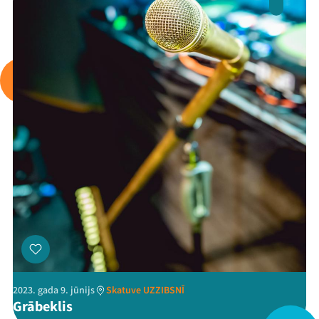
Arhīvs
Viņi bija LAMPĀ 2026
Jaunumi
Ziedo
Veikals
Kontakti
2023. gada 9. jūnijs
Skatuve UZZIBSNĪ
Grābeklis