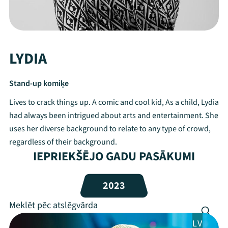
LYDIA
Stand-up komiķe
Lives to crack things up. A comic and cool kid, As a child, Lydia
had always been intrigued about arts and entertainment. She
uses her diverse background to relate to any type of crowd,
regardless of their background.
IEPRIEKŠĒJO GADU PASĀKUMI
Mana programma
Festivāls
2023
Programma
LV