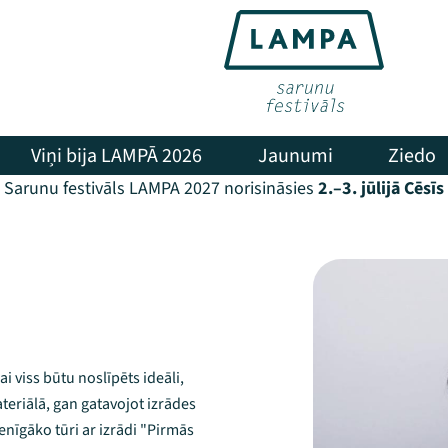
Viņi bija LAMPĀ 2026
Jaunumi
Ziedo
Sarunu festivāls LAMPA 2027 norisināsies
2.–3. jūlijā Cēsīs
ai viss būtu noslīpēts ideāli,
eriālā, gan gatavojot izrādes
enīgāko tūri ar izrādi "Pirmās