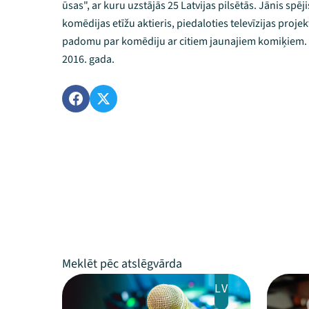
ūsas", ar kuru uzstājās 25 Latvijas pilsētās. Jānis spēji
komēdijas etīžu aktieris, piedaloties televīzijas proje
padomu par komēdiju ar citiem jaunajiem komiķiem.
2016. gada.
LV