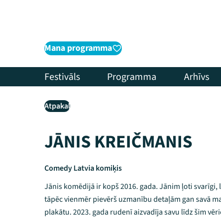
Mana programma
Festivāls
Programma
Arhīvs
Atpakaļ
JĀNIS KREIČMANIS
Comedy Latvia komiķis
Jānis komēdijā ir kopš 2016. gada. Jānim ļoti svarīgi, l
tāpēc vienmēr pievērš uzmanību detaļām gan savā mat
plakātu. 2023. gada rudenī aizvadīja savu līdz šim vēri