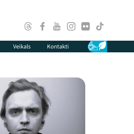
Threads
Facebook
Youtube
Instagram
Flick
TikTok
Veikals
Kontakti
Pieejamība
Ilgtspēja