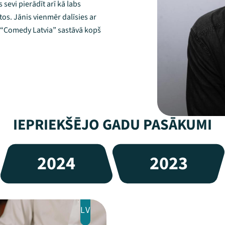
s sevi pierādīt arī kā labs
ktos. Jānis vienmēr dalīsies ar
 “Comedy Latvia” sastāvā kopš
IEPRIEKŠĒJO GADU PASĀKUMI
2024
2023
LV