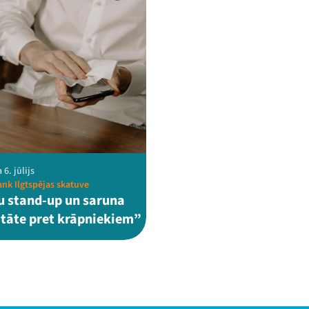
 6. jūlijs
nk Ilgtspējas skatuve
 stand-up un saruna
tāte pret krāpniekiem”