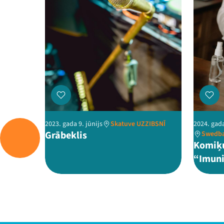
2023. gada 9. jūnijs
Skatuve UZZIBSNĪ
2024. gada
Grābeklis
Swedba
Komiķu
“Imuni