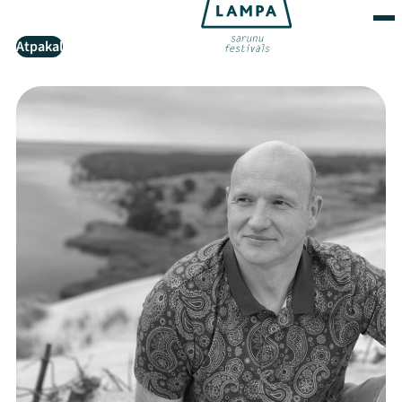
Atpakaļ