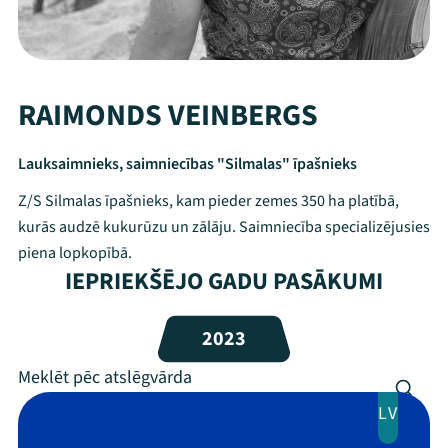
RAIMONDS VEINBERGS
Lauksaimnieks, saimniecības "Silmalas" īpašnieks
Z/S Silmalas īpašnieks, kam pieder zemes 350 ha platībā,
kurās audzē kukurūzu un zālāju. Saimniecība specializējusies
piena lopkopībā.
IEPRIEKŠĒJO GADU PASĀKUMI
Mana programma
2023
Festivāls
Programma
LV