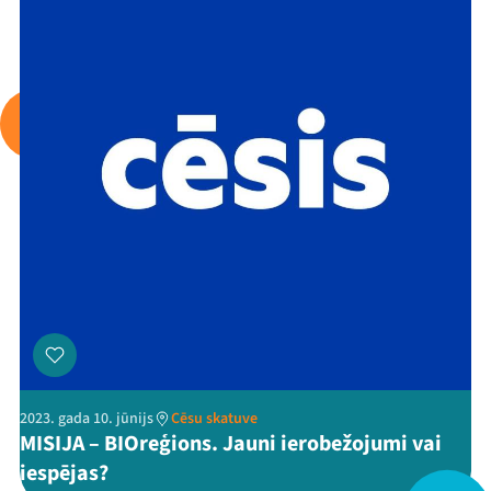
Arhīvs
Viņi bija LAMPĀ 2026
Jaunumi
Ziedo
Veikals
Kontakti
2023. gada 10. jūnijs
Cēsu skatuve
MISIJA – BIOreģions. Jauni ierobežojumi vai
iespējas?