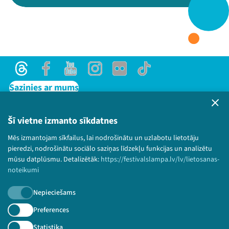
Threads
Facebook
Youtube
X
Instagram
Flick
TikTok
Threads
Facebook
Youtube
Instagram
Flick
TikTok
Sazinies ar mums
Privātuma politika
Lietošanas noteikumi un sīkdatņu politika
Šī vietne izmanto sīkdatnes
Bērnu aizsardzības politika
Mēs izmantojam sīkfailus, lai nodrošinātu un uzlabotu lietotāju
© 2026 Sarunu festivāls LAMPA Visas tiesības
pieredzi, nodrošinātu sociālo saziņas līdzekļu funkcijas un analizētu
paturētas.
mūsu datplūsmu. Detalizētāk:
https://festivalslampa.lv/lv/lietosanas-
noteikumi
Nepieciešams
Piesakies jaunumiem!
Preferences
Statistika