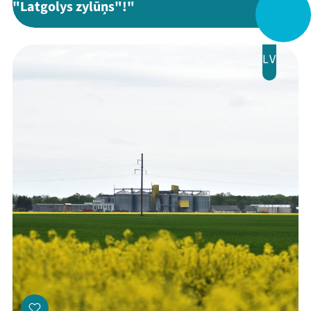
"Latgolys zylūņs"!"
Veikals
Kontakti
LV
Threads
Facebook
Youtube
X
Instagram
Flick
TikTok