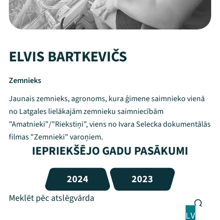
ELVIS BARTKEVIČS
Zemnieks
Jaunais zemnieks, agronoms, kura ģimene saimnieko vienā
no Latgales lielākajām zemnieku saimniecībām
"Amatnieki"/"Riekstiņi", viens no Ivara Selecka dokumentālās
filmas "Zemnieki" varoņiem.
IEPRIEKŠĒJO GADU PASĀKUMI
2024
2023
LV