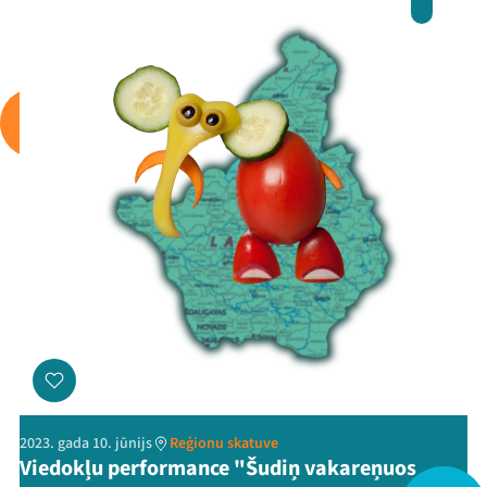
Mana programma
Festivāls
Programma
Arhīvs
Viņi bija LAMPĀ 2026
Jaunumi
2023. gada 10. jūnijs
Reģionu skatuve
Viedokļu performance "Šudiņ vakareņuos
Ziedo