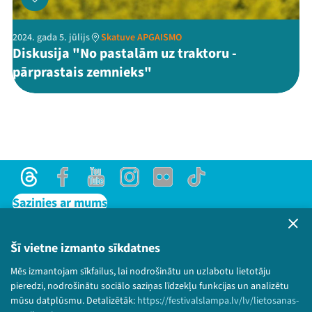
2024. gada 5. jūlijs
Skatuve APGAISMO
Diskusija "No pastalām uz traktoru -
pārprastais zemnieks"
Threads
Facebook
Youtube
Instagram
Flick
TikTok
Sazinies ar mums
Privātuma politika
Lietošanas noteikumi un sīkdatņu politika
Šī vietne izmanto sīkdatnes
Bērnu aizsardzības politika
Mēs izmantojam sīkfailus, lai nodrošinātu un uzlabotu lietotāju
© 2026 Sarunu festivāls LAMPA Visas tiesības
pieredzi, nodrošinātu sociālo saziņas līdzekļu funkcijas un analizētu
paturētas.
mūsu datplūsmu. Detalizētāk:
https://festivalslampa.lv/lv/lietosanas-