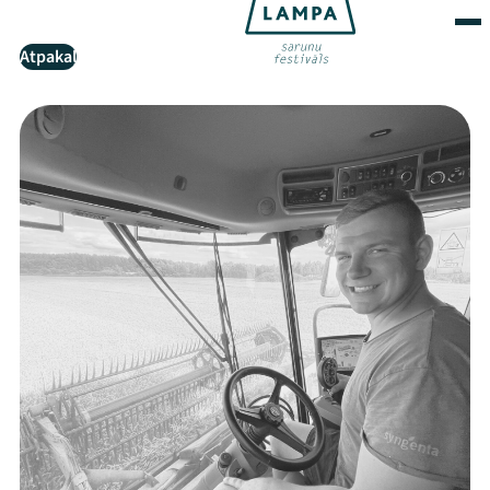
Atpakaļ