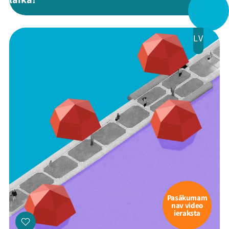
laikā?”
Veikals
Kontakti
LV
Threads
Facebook
Youtube
X
Instagram
Flick
TikTok
Pasākumam
nav video
ieraksta