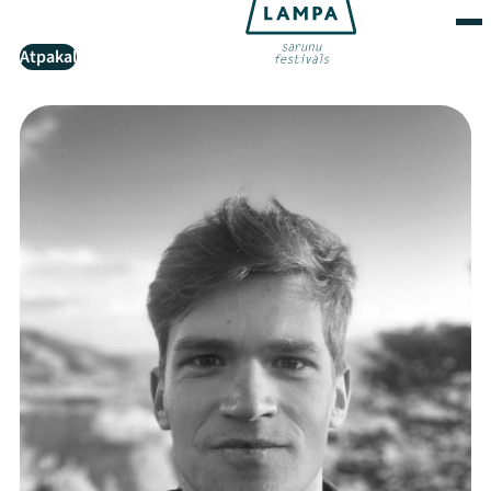
Atpakaļ