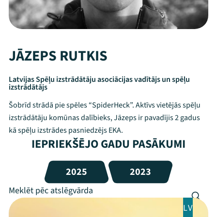
JĀZEPS RUTKIS
Latvijas Spēļu izstrādātāju asociācijas vadītājs un spēļu
izstrādātājs
Šobrīd strādā pie spēles “SpiderHeck”. Aktīvs vietējās spēļu
izstrādātāju komūnas dalībieks, Jāzeps ir pavadījis 2 gadus
kā spēļu izstrādes pasniedzējs EKA.
IEPRIEKŠĒJO GADU PASĀKUMI
2025
2023
LV