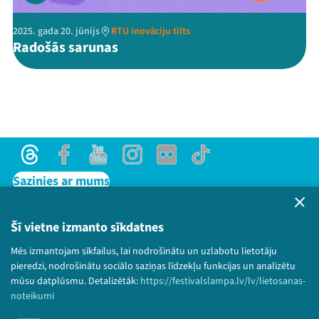
2025. gada 20. jūnijs
RTU inovāciju tilts
Radošās sarunas
Threads
Facebook
Youtube
Instagram
Flick
TikTok
Sazinies ar mums
Privātuma politika
Lietošanas noteikumi un sīkdatņu politika
Šī vietne izmanto sīkdatnes
Bērnu aizsardzības politika
Mēs izmantojam sīkfailus, lai nodrošinātu un uzlabotu lietotāju
© 2026 Sarunu festivāls LAMPA Visas tiesības
pieredzi, nodrošinātu sociālo saziņas līdzekļu funkcijas un analizētu
paturētas.
mūsu datplūsmu. Detalizētāk:
https://festivalslampa.lv/lv/lietosanas-
noteikumi