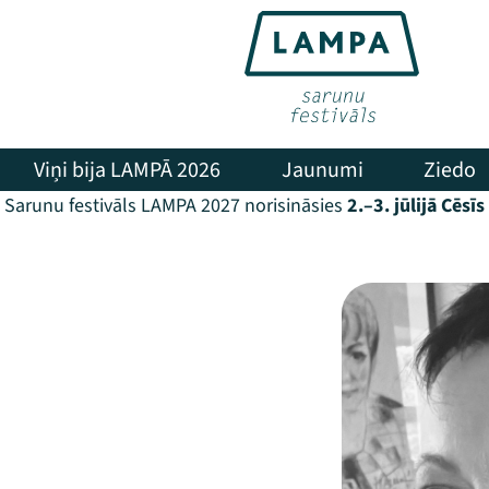
Viņi bija LAMPĀ 2026
Jaunumi
Ziedo
Sarunu festivāls LAMPA 2027 norisināsies
2.–3. jūlijā Cēsīs