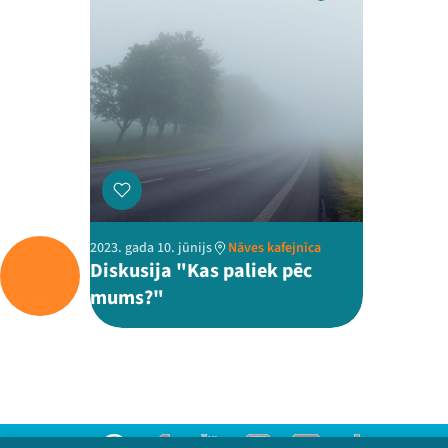
2023. gada 10. jūnijs
Nāves kafejnīca
Diskusija "Kas paliek pēc
mums?"