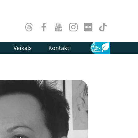
Threads
Facebook
Youtube
Instagram
Flick
TikTok
Veikals
Kontakti
Pieejamība
Ilgtspēja