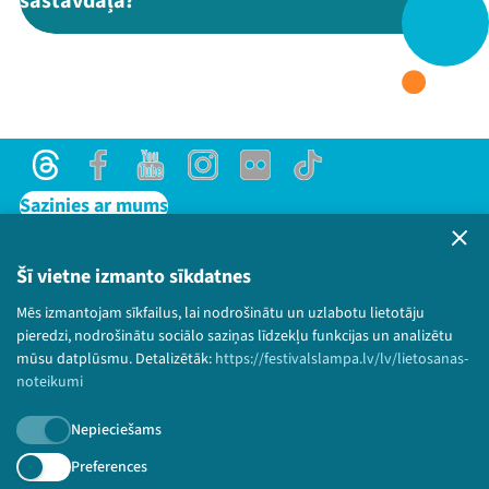
sastāvdaļa?"
Threads
Facebook
Youtube
X
Instagram
Flick
TikTok
Threads
Facebook
Youtube
Instagram
Flick
TikTok
Sazinies ar mums
Privātuma politika
Lietošanas noteikumi un sīkdatņu politika
Šī vietne izmanto sīkdatnes
Bērnu aizsardzības politika
Mēs izmantojam sīkfailus, lai nodrošinātu un uzlabotu lietotāju
© 2026 Sarunu festivāls LAMPA Visas tiesības
pieredzi, nodrošinātu sociālo saziņas līdzekļu funkcijas un analizētu
paturētas.
mūsu datplūsmu. Detalizētāk:
https://festivalslampa.lv/lv/lietosanas-
noteikumi
Nepieciešams
Piesakies jaunumiem!
Preferences