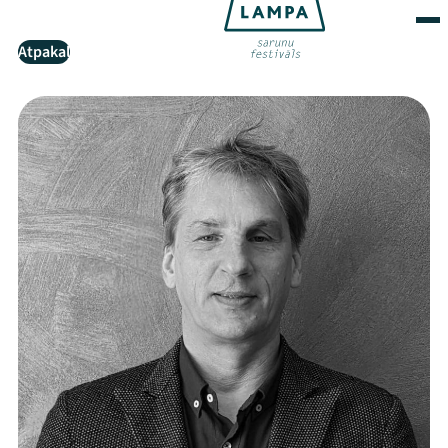
Atpakaļ