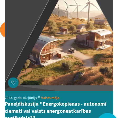
Arhīvs
Viņi bija LAMPĀ 2026
Jaunumi
Ziedo
Veikals
Kontakti
2023. gada 10. jūnijs
Valsts māja
Paneļdiskusija "Energokopienas - autonomi
ciemati vai valsts energoneatkarības