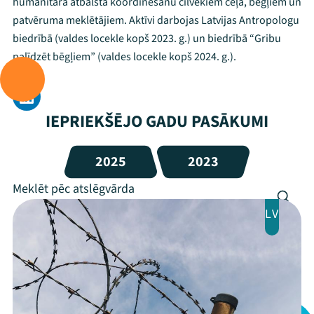
humanitārā atbalsta koordinēšanu cilvēkiem ceļā, bēgļiem un
patvēruma meklētājiem. Aktīvi darbojas Latvijas Antropologu
biedrībā (valdes locekle kopš 2023. g.) un biedrībā “Gribu
palīdzēt bēgļiem” (valdes locekle kopš 2024. g.).
IEPRIEKŠĒJO GADU PASĀKUMI
2025
2023
LV