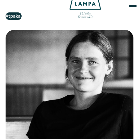
Atpakaļ