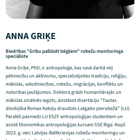
ANNA GRIĶE
Biedrības "Gribu palīdzēt bēgļiem" robežu monitoringa
speciāliste
Anna Griķe, PhD, ir antropoloģe, kas savā darbā mij
pētniecību un aktīvismu, specializējoties tradīciju, reliģiju,
mākslas, valodniecības, robežu, migrācijas, konfliktu un
noturības jautājumos. Doktora grāds humanitārajās un
mākslas zinātnēs iegūts, aizstāvot disertāciju “Tautas
dievbijība Romas Katoļu draudzēs Latgales pierobežā” (LU).
Paralēli pasniedz LU ESZF antropoloģijas studentiem un
asistē Ekonomikas antropoloģijas kursam SSE Riga. Kopš
2023. g. veic Latvijas-Baltkrievijas robežu monitoringu un