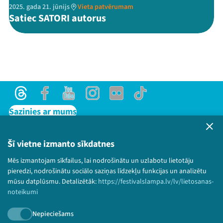
2025. gada 21. jūnijs
Vieta patvērumam
Satiec SATORI autorus
Threads
Facebook
Youtube
Instagram
Flick
TikTok
Sazinies ar mums
Privātuma politika
Lietošanas noteikumi un sīkdatņu politika
Šī vietne izmanto sīkdatnes
Bērnu aizsardzības politika
Mēs izmantojam sīkfailus, lai nodrošinātu un uzlabotu lietotāju
© 2026 Sarunu festivāls LAMPA Visas tiesības
pieredzi, nodrošinātu sociālo saziņas līdzekļu funkcijas un analizētu
paturētas.
mūsu datplūsmu. Detalizētāk:
https://festivalslampa.lv/lv/lietosanas-
noteikumi
Nepieciešams