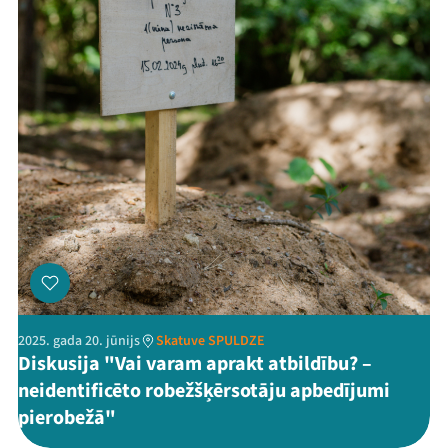
Kontakti
Threads
Facebook
Youtube
X
Instagram
Flick
TikTok
2025. gada 20. jūnijs
Skatuve SPULDZE
Diskusija "Vai varam aprakt atbildību? –
neidentificēto robežšķērsotāju apbedījumi
pierobežā"