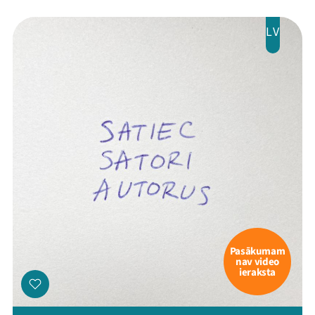
LV
Pasākumam
nav video
ieraksta