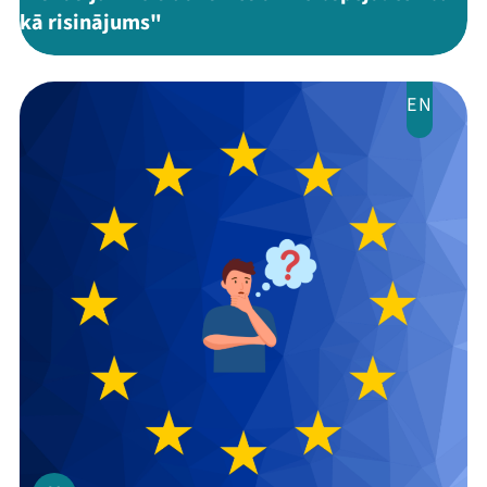
kā risinājums"
EN