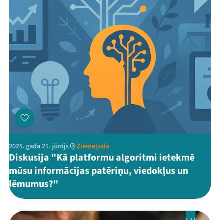
Threads
Facebook
Youtube
X
Instagram
Flick
TikTok
2025. gada 21. jūnijs
Ziemeļsala
Diskusija "Kā platformu algoritmi ietekmē
mūsu informācijas patēriņu, viedokļus un
lēmumus?"