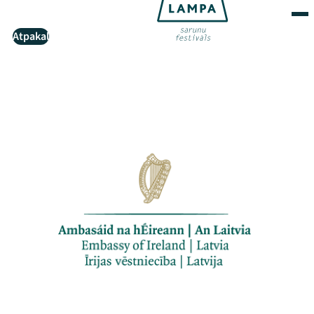
Atpakaļ