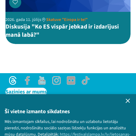
2026. gada 11. jūlijs
Skatuve "Eiropa ir te!"
Diskusija "Ko ES vispār jebkad ir izdarījusi
manā labā?"
Threads
Facebook
Youtube
Instagram
Flick
TikTok
Sazinies ar mums
Privātuma politika
Lietošanas noteikumi un sīkdatņu politika
Šī vietne izmanto sīkdatnes
Bērnu aizsardzības politika
Mēs izmantojam sīkfailus, lai nodrošinātu un uzlabotu lietotāju
© 2026 Sarunu festivāls LAMPA Visas tiesības
pieredzi, nodrošinātu sociālo saziņas līdzekļu funkcijas un analizētu
paturētas.
mūsu datplūsmu. Detalizētāk:
https://festivalslampa.lv/lv/lietosanas-