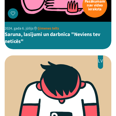
Pasākumam
nav video
ieraksta
2024. gada 6. jūlijs
Ģimenes telts
Saruna, lasījumi un darbnīca "Neviens tev
neticēs"
LV
Mana programma
Festivāls