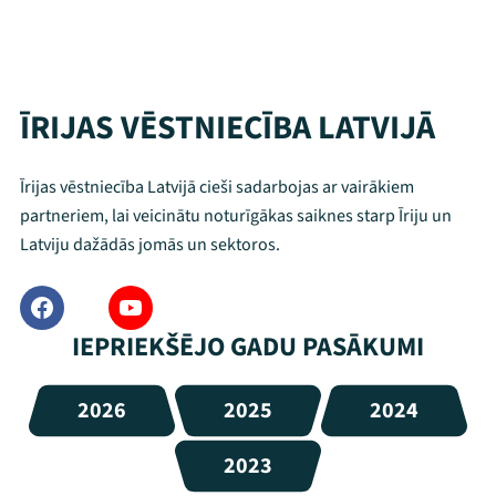
ĪRIJAS VĒSTNIECĪBA LATVIJĀ
Īrijas vēstniecība Latvijā cieši sadarbojas ar vairākiem
partneriem, lai veicinātu noturīgākas saiknes starp Īriju un
Latviju dažādās jomās un sektoros.
IEPRIEKŠĒJO GADU PASĀKUMI
2026
2025
2024
2023