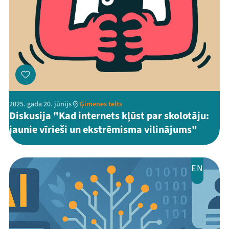
Programma
Arhīvs
Viņi bija LAMPĀ 2026
Jaunumi
2025. gada 20. jūnijs
Ģimenes telts
Ziedo
Diskusija "Kad internets kļūst par skolotāju:
jaunie vīrieši un ekstrēmisma vilinājums"
Veikals
Kontakti
EN