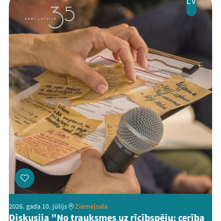
LV
2026. gada 10. jūlijs
Ziemeļsala
Diskusija "No trauksmes uz rīcībspēju: cerība