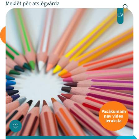
LV
Pasākumam
nav video
ieraksta