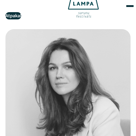
Atpakaļ