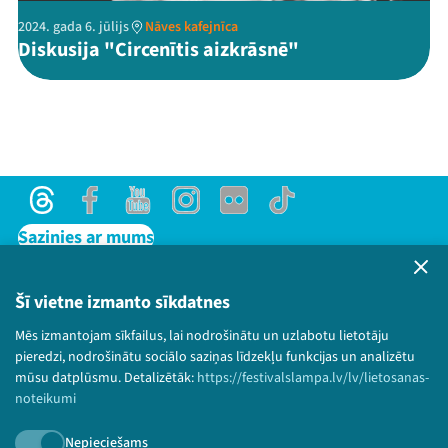
2024. gada 6. jūlijs
Nāves kafejnīca
Diskusija "Circenītis aizkrāsnē"
Threads
Facebook
Youtube
Instagram
Flick
TikTok
Sazinies ar mums
Privātuma politika
Lietošanas noteikumi un sīkdatņu politika
Šī vietne izmanto sīkdatnes
Bērnu aizsardzības politika
Mēs izmantojam sīkfailus, lai nodrošinātu un uzlabotu lietotāju
© 2026 Sarunu festivāls LAMPA Visas tiesības
pieredzi, nodrošinātu sociālo saziņas līdzekļu funkcijas un analizētu
paturētas.
mūsu datplūsmu. Detalizētāk:
https://festivalslampa.lv/lv/lietosanas-
noteikumi
Nepieciešams