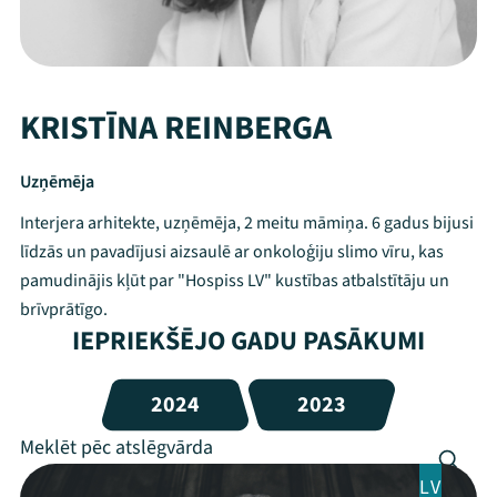
KRISTĪNA REINBERGA
Uzņēmēja
Interjera arhitekte, uzņēmēja, 2 meitu māmiņa. 6 gadus bijusi
līdzās un pavadījusi aizsaulē ar onkoloģiju slimo vīru, kas
pamudinājis kļūt par "Hospiss LV" kustības atbalstītāju un
brīvprātīgo.
IEPRIEKŠĒJO GADU PASĀKUMI
2024
2023
LV