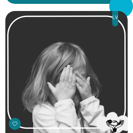
Veikals
Kontakti
LV
Threads
Facebook
Youtube
X
Instagram
Flick
TikTok