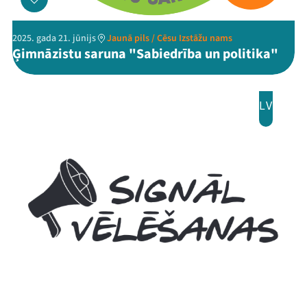
2025. gada 21. jūnijs
Jaunā pils / Cēsu Izstāžu nams
Ģimnāzistu saruna "Sabiedrība un politika"
LV