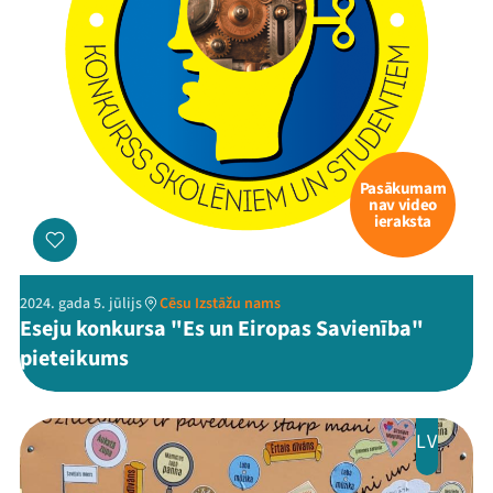
Pasākumam
nav video
ieraksta
2024. gada 5. jūlijs
Cēsu Izstāžu nams
Eseju konkursa "Es un Eiropas Savienība"
pieteikums
LV