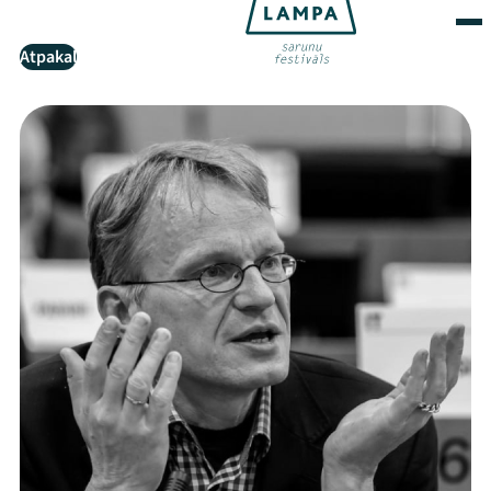
Atpakaļ