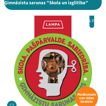
Ģimnāzistu sarunas "Skola un izglītība"
LV
Pasākumam
nav video
ieraksta