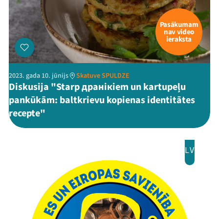
Pasākumam
nav video
ieraksta
2023. gada 10. jūnijs
Skatuve SPULDZE
Diskusija "Starp дранікіem un kartupeļu
pankūkām: baltkrievu kopienas identitātes
recepte"
LV