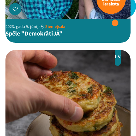
ieraksta
2023. gada 9. jūnijs
Ziemeļsala
Spēle "DemokrātiJĀ"
LV