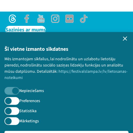
Threads
Facebook
Youtube
Instagram
Flick
TikTok
Sazinies ar mums
Privātuma politika
Lietošanas noteikumi un sīkdatņu politika
Šī vietne izmanto sīkdatnes
Bērnu aizsardzības politika
Mēs izmantojam sīkfailus, lai nodrošinātu un uzlabotu lietotāju
© 2026 Sarunu festivāls LAMPA Visas tiesības
pieredzi, nodrošinātu sociālo saziņas līdzekļu funkcijas un analizētu
paturētas.
mūsu datplūsmu. Detalizētāk:
https://festivalslampa.lv/lv/lietosanas-
noteikumi
Nepieciešams
Piesakies jaunumiem!
Preferences
Statistika
Nepalaid garām aktuālāko informāciju!
Mārketings