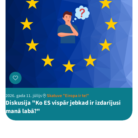
2026. gada 11. jūlijs
Skatuve "Eiropa ir te!"
Diskusija "Ko ES vispār jebkad ir izdarījusi
manā labā?"