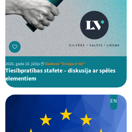
2026. gada 10. jūlijs
Skatuve "Eiropa ir te!"
Tiesībpratības stafete – diskusija ar spēles
elementiem
EN