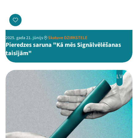
2025. gada 21. jūnijs
Skatuve DZIRKSTELE
Pieredzes saruna "Kā mēs Signālvēlēšanas
taisījām"
LV