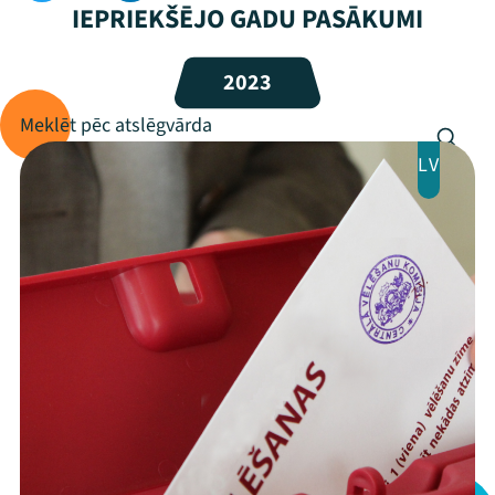
IEPRIEKŠĒJO GADU PASĀKUMI
Programma
2023
Arhīvs
Viņi bija LAMPĀ 2026
LV
Jaunumi
Ziedo
Veikals
Kontakti