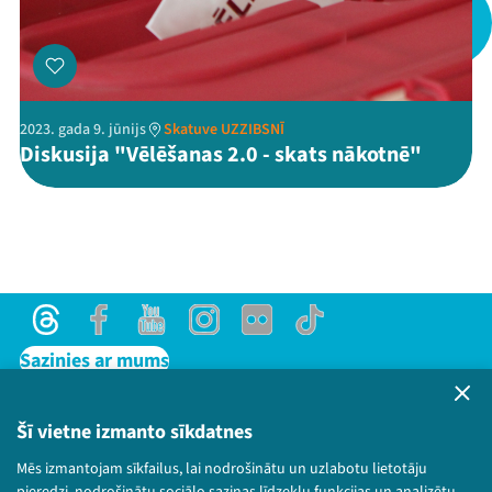
Threads
Facebook
Youtube
X
Instagram
Flick
TikTok
2023. gada 9. jūnijs
Skatuve UZZIBSNĪ
Diskusija "Vēlēšanas 2.0 - skats nākotnē"
Threads
Facebook
Youtube
Instagram
Flick
TikTok
Sazinies ar mums
Privātuma politika
Lietošanas noteikumi un sīkdatņu politika
Šī vietne izmanto sīkdatnes
Bērnu aizsardzības politika
Mēs izmantojam sīkfailus, lai nodrošinātu un uzlabotu lietotāju
© 2026 Sarunu festivāls LAMPA Visas tiesības