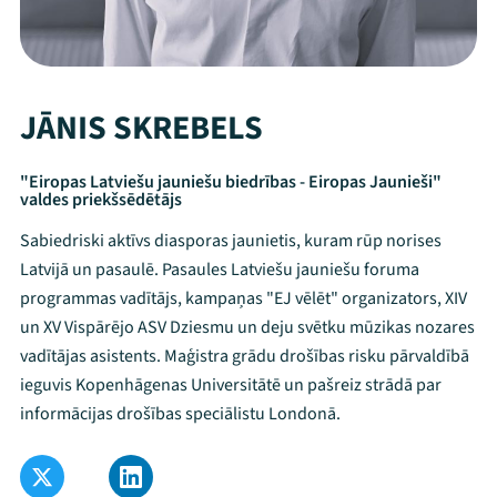
JĀNIS SKREBELS
"Eiropas Latviešu jauniešu biedrības - Eiropas Jaunieši"
valdes priekšsēdētājs
Sabiedriski aktīvs diasporas jaunietis, kuram rūp norises
Latvijā un pasaulē. Pasaules Latviešu jauniešu foruma
programmas vadītājs, kampaņas "EJ vēlēt" organizators, XIV
un XV Vispārējo ASV Dziesmu un deju svētku mūzikas nozares
vadītājas asistents. Maģistra grādu drošības risku pārvaldībā
ieguvis Kopenhāgenas Universitātē un pašreiz strādā par
informācijas drošības speciālistu Londonā.
Mana programma
Festivāls