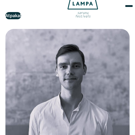
Atpakaļ