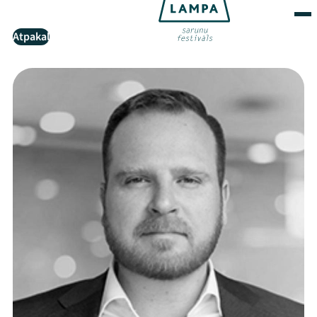
Atpakaļ