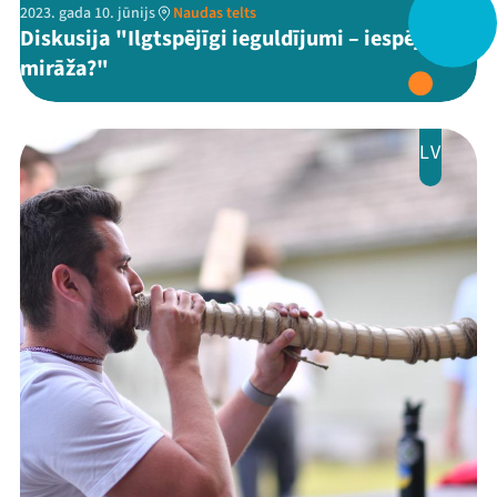
Ziedo
2023. gada 10. jūnijs
Naudas telts
Diskusija "Ilgtspējīgi ieguldījumi – iespēja vai
Veikals
mirāža?"
Kontakti
LV
Threads
Facebook
Youtube
X
Instagram
Flick
TikTok