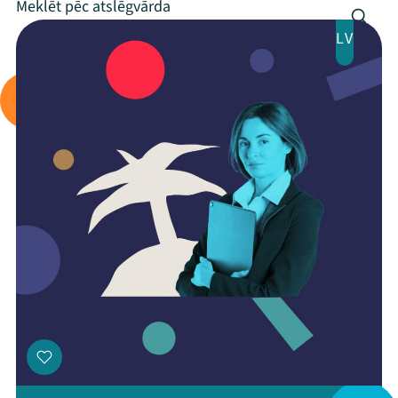
LV
Mana programma
Festivāls
Programma
Arhīvs
Viņi bija LAMPĀ 2026
Jaunumi