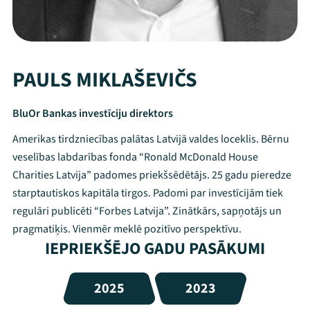
PAULS MIKLAŠEVIČS
BluOr Bankas investīciju direktors
Amerikas tirdzniecības palātas Latvijā valdes loceklis. Bērnu
veselības labdarības fonda “Ronald McDonald House
Charities Latvija” padomes priekšsēdētājs. 25 gadu pieredze
starptautiskos kapitāla tirgos. Padomi par investīcijām tiek
regulāri publicēti “Forbes Latvija”. Zinātkārs, sapņotājs un
pragmatiķis. Vienmēr meklē pozitīvo perspektīvu.
IEPRIEKŠĒJO GADU PASĀKUMI
2025
2023