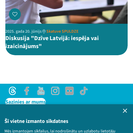
2025. gada 20. jūnijs
Skatuve SPULDZE
Diskusija "Dzīve Latvijā: iespēja vai
izaicinājums"
Threads
Facebook
Youtube
Instagram
Flick
TikTok
Sazinies ar mums
Privātuma politika
Lietošanas noteikumi un sīkdatņu politika
Šī vietne izmanto sīkdatnes
Bērnu aizsardzības politika
Mēs izmantojam sīkfailus, lai nodrošinātu un uzlabotu lietotāju