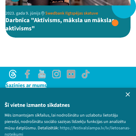
2023. gada 9. jūnijs
Swedbank Ilgtspējas skatuve
Darbnīca "Aktīvisms, māksla un mākslas
Threads
Facebook
Youtube
X
Instagram
Flick
TikTok
aktīvisms"
Threads
Facebook
Youtube
Instagram
Flick
TikTok
Sazinies ar mums
Privātuma politika
Lietošanas noteikumi un sīkdatņu politika
Šī vietne izmanto sīkdatnes
Bērnu aizsardzības politika
Mēs izmantojam sīkfailus, lai nodrošinātu un uzlabotu lietotāju
© 2026 Sarunu festivāls LAMPA Visas tiesības
pieredzi, nodrošinātu sociālo saziņas līdzekļu funkcijas un analizētu
paturētas.
mūsu datplūsmu. Detalizētāk:
https://festivalslampa.lv/lv/lietosanas-
noteikumi