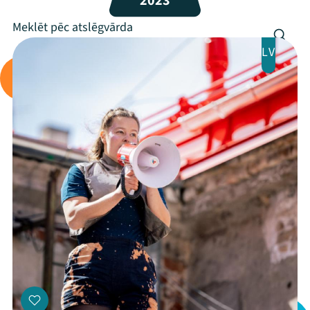
2023
Programma
Arhīvs
LV
Viņi bija LAMPĀ 2026
Jaunumi
Ziedo
Veikals
Kontakti