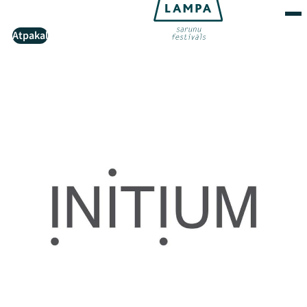
Atpakaļ