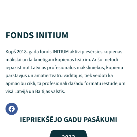
FONDS INITIUM
Kopš 2018. gada fonds INITIUM aktīvi pievērsies kopienas
mākslai un laikmetīgam kopienas teātrim. Ar šo metodi
iepazīstinot Latvijas profesionālos māksliniekus, kopienu
pārstāvjus un amatierteātru vadītājus, tiek veidoti kā
apmācību cikli, tā profesionāli dažādu formātu iestudējumi
visā Latvijā un Baltijas valstīs.
Mana programma
IEPRIEKŠĒJO GADU PASĀKUMI
Festivāls