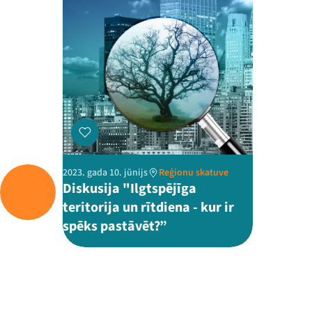
2023. gada 10. jūnijs
Reģionu skatuve
Diskusija "Ilgtspējīga
teritorija un rītdiena - kur ir
spēks pastāvēt?”