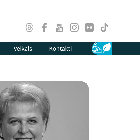
Threads
Facebook
Youtube
Instagram
Flick
TikTok
Veikals
Kontakti
Pieejamība
Ilgtspēja