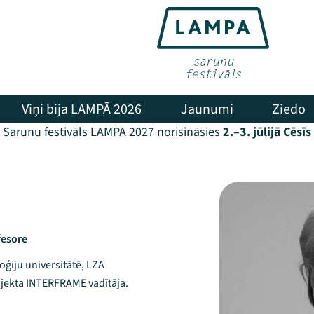
Viņi bija LAMPĀ 2026
Jaunumi
Ziedo
Sarunu festivāls LAMPA 2027 norisināsies
2.–3. jūlijā Cēsīs
fesore
oģiju universitātē, LZA
jekta INTERFRAME vadītāja.