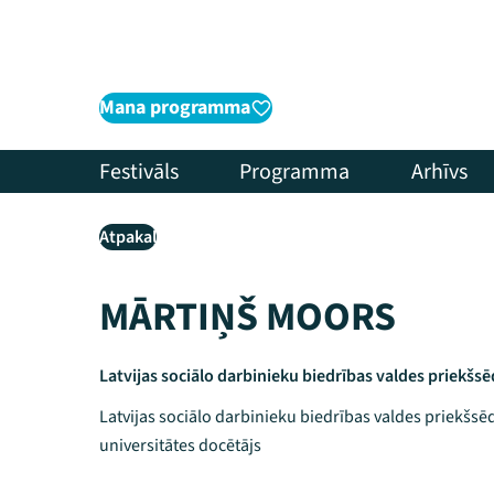
Mana programma
Festivāls
Programma
Arhīvs
Atpakaļ
MĀRTIŅŠ MOORS
Latvijas sociālo darbinieku biedrības valdes priekšsē
Latvijas sociālo darbinieku biedrības valdes priekšsēd
universitātes docētājs