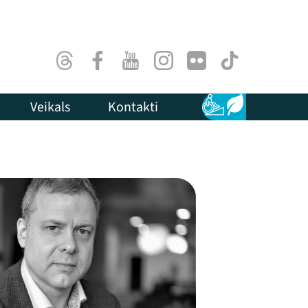
Threads
Facebook
Youtube
Instagram
Flick
TikTok
Veikals
Kontakti
Pieejamība
Ilgtspēja