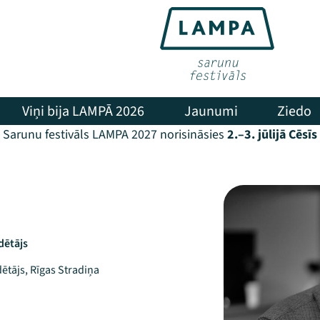
Viņi bija LAMPĀ 2026
Jaunumi
Ziedo
Sarunu festivāls LAMPA 2027 norisināsies
2.–3. jūlijā Cēsīs
dētājs
ētājs, Rīgas Stradiņa