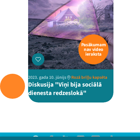
Pasākumam
nav video
ieraksta
2023. gada 10. jūnijs
Rozā briļļu kapsēta
Diskusija "Viņi bija sociālā
dienesta redzeslokā"