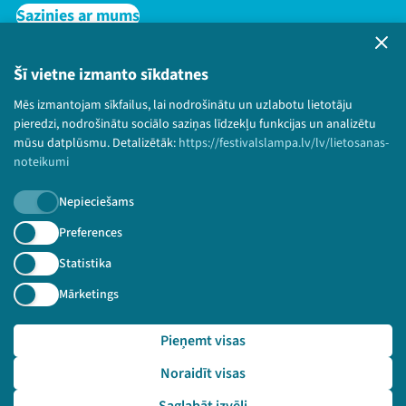
Sazinies ar mums
Privātuma politika
Lietošanas noteikumi un sīkdatņu politika
Šī vietne izmanto sīkdatnes
Bērnu aizsardzības politika
Mēs izmantojam sīkfailus, lai nodrošinātu un uzlabotu lietotāju
© 2026 Sarunu festivāls LAMPA Visas tiesības
pieredzi, nodrošinātu sociālo saziņas līdzekļu funkcijas un analizētu
paturētas.
mūsu datplūsmu. Detalizētāk:
https://festivalslampa.lv/lv/lietosanas-
noteikumi
Nepieciešams
Piesakies jaunumiem!
Preferences
Statistika
Nepalaid garām aktuālāko informāciju!
Mārketings
Pieņemt visas
Pieteikties
Noraidīt visas
🔗 https://festivalslampa.lv/lv/dalibnieki/5085