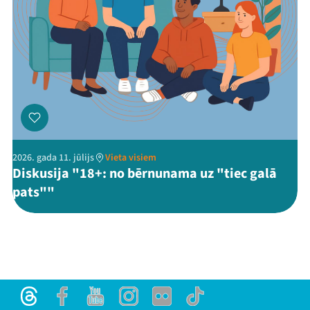
2026. gada 11. jūlijs
Vieta visiem
Diskusija "18+: no bērnunama uz "tiec galā
pats""
Threads
Facebook
Youtube
Instagram
Flick
TikTok