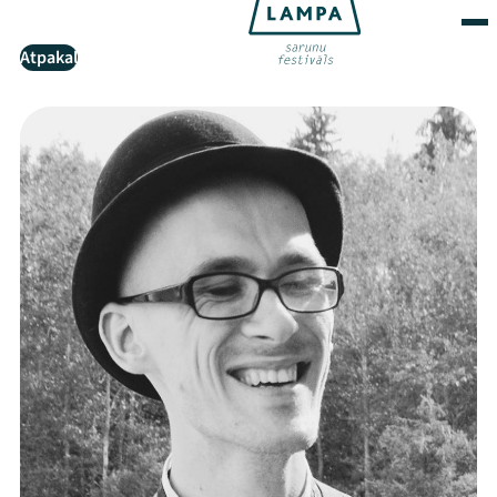
Atpakaļ