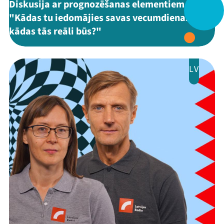
Mana programma
Diskusija ar prognozēšanas elementiem
"Kādas tu iedomājies savas vecumdienas, un
kādas tās reāli būs?"
Festivāls
Programma
LV
Arhīvs
Viņi bija LAMPĀ 2026
Jaunumi
Ziedo
Veikals
Kontakti