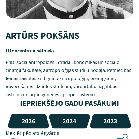
ARTŪRS POKŠĀNS
LU docents un pētnieks
PhD, sociālantropologs. Strādā Ekonomikas un sociālo
zinātņu fakultātē, antropoloģijas studiju nodaļā. Pētniecības
tēmas saistītas ar digitālo antropoloģiju, pieaugšanu,
novecošanos, dzimtes studijām, vardarbību, izglītības
sistēmu un ārpusģimenes aprūpes sistēmu.
IEPRIEKŠĒJO GADU PASĀKUMI
2026
2024
2023