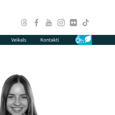
Threads
Facebook
Youtube
Instagram
Flick
TikTok
Veikals
Kontakti
Pieejamība
Ilgtspēja