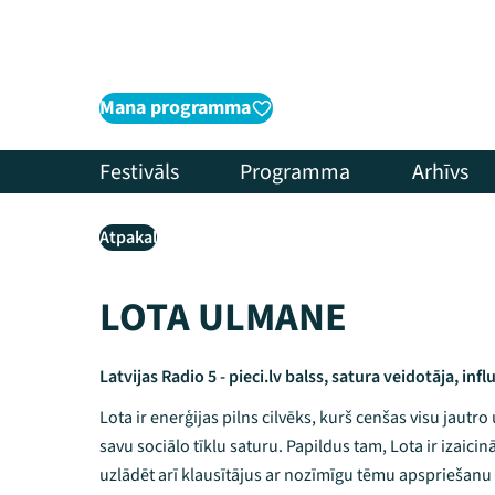
Mana programma
Festivāls
Programma
Arhīvs
Atpakaļ
LOTA ULMANE
Latvijas Radio 5 - pieci.lv balss, satura veidotāja, inf
Lota ir enerģijas pilns cilvēks, kurš cenšas visu jautro
savu sociālo tīklu saturu. Papildus tam, Lota ir izaicin
uzlādēt arī klausītājus ar nozīmīgu tēmu apspriešanu un