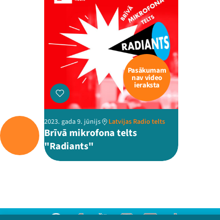
Pasākumam
nav video
ieraksta
2023. gada 9. jūnijs
Latvijas Radio telts
Brīvā mikrofona telts
"Radiants"