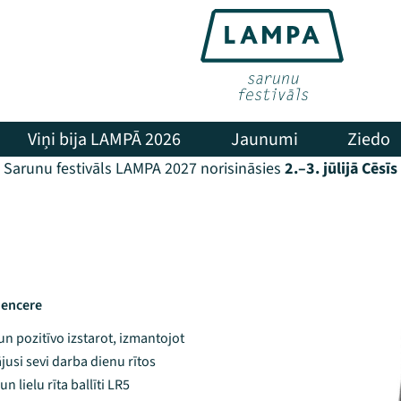
Viņi bija LAMPĀ 2026
Jaunumi
Ziedo
Sarunu festivāls LAMPA 2027 norisināsies
2.–3. jūlijā Cēsīs
luencere
 un pozitīvo izstarot, izmantojot
ājusi sevi darba dienu rītos
 lielu rīta ballīti LR5