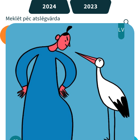
2024
2023
LV
Mana programma
Festivāls
Programma
Arhīvs
Viņi bija LAMPĀ 2026
Jaunumi