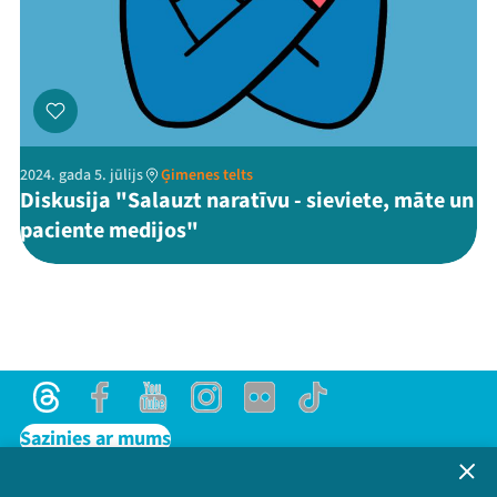
2024. gada 5. jūlijs
Ģimenes telts
Diskusija "Salauzt naratīvu - sieviete, māte un
paciente medijos"
Threads
Facebook
Youtube
Instagram
Flick
TikTok
Sazinies ar mums
Privātuma politika