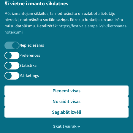
Lietošanas noteikumi un sīkdatņu politika
Šī vietne izmanto sīkdatnes
Bērnu aizsardzības politika
Mēs izmantojam sīkfailus, lai nodrošinātu un uzlabotu lietotāju
© 2026 Sarunu festivāls LAMPA Visas tiesības
pieredzi, nodrošinātu sociālo saziņas līdzekļu funkcijas un analizētu
paturētas.
mūsu datplūsmu. Detalizētāk:
https://festivalslampa.lv/lv/lietosanas-
noteikumi
Nepieciešams
Piesakies jaunumiem!
Preferences
Statistika
Nepalaid garām aktuālāko informāciju!
Mārketings
Pieņemt visas
Pieteikties
Noraidīt visas
🔗 https://festivalslampa.lv/lv/dalibnieki/4980
Saglabāt izvēli
Skatīt vairāk
→