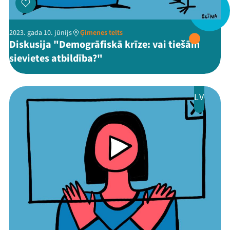
Ziedo
2023. gada 10. jūnijs
Ģimenes telts
Veikals
Diskusija "Demogrāfiskā krīze: vai tiešām
sievietes atbildība?"
Kontakti
LV
Threads
Facebook
Youtube
X
Instagram
Flick
TikTok