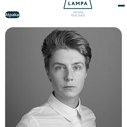
Atpakaļ